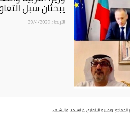
يبحثان سبل التعا
الأربعاء 29/4/2020
يم الحمادي ونظيره البلغاري كراسيمير فالتشيف.