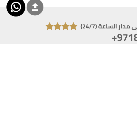
دار الساعة (24/7)
+971
تكون دقة الشاشة 1920x1080
 انترنت اكسبلورر 10.0+ ،فاير فوكس ، كروم