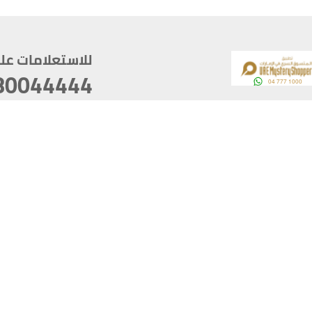
للاستعلامات على م
80044444
وقع
سخ
ؤولية
أغسطس 07, 2026 14:21:05
آخر تحديث
خصوصية
أفضل تصفح للموقع يتوجب أن 
كام
يدعم الموقع أحدث إصدار من متصفحات
ذية الرقمية