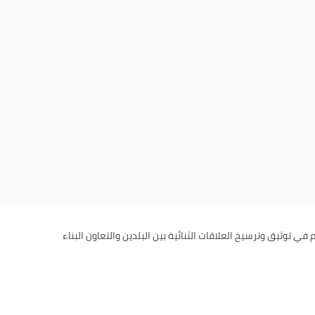
1 يونيو 2019. إن افتتاح سفارة الدولة في بلغاريا سيساهم في توثيق وترسيخ العلاقات الثنائية بين البلدين والتعاون البناء