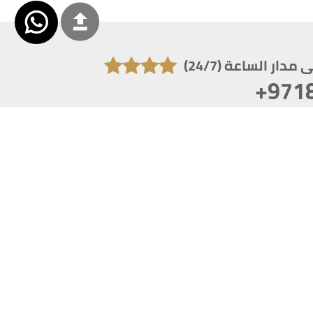
دار الساعة (24/7)
+971
تكون دقة الشاشة 1920x1080
 انترنت اكسبلورر 10.0+ ،فاير فوكس ، كروم