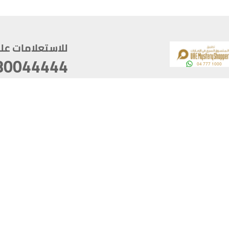
للاستعلامات على م
80044444
وقع
سخ
ؤولية
أغسطس 06, 2026 10:12:56
آخر تحديث
خصوصية
أفضل تصفح للموقع يتوجب أن 
كام
يدعم الموقع أحدث إصدار من متصفحات
ذية الرقمية