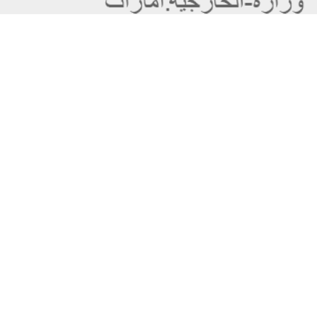
عن الوزارة
خريطة الموقع
الهيكل التنظيمي
حقوق النسخ
وعد حكومة دولة الإمارات لخدمات المستقبل
إخلاء المسؤولية
برنامج وزارة الخارجية للبعثات الدراسية
سياسة الخصوصية