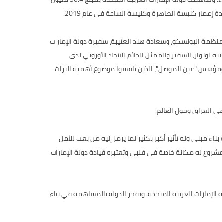
لمنظمة اليونسكو، وسعادة هند العتيبة، سفيرة دولة الإمارات
 لونوار، السفير والممثل الدائم للاتحاد الأوروبي لدى
معهد العلوم السياسية في باريس ومؤسس "عين الموصل"، الذين ناقشوا موضوع أهمية التراث
ي العراق وحول العالم.
اء مبنى وله تأثير أكبر بكثير لما يرمز إليه من بعث للأمل
روع له مكانة خاصة في قلبي وتعتبره قيادة دولة الإمارات
 الإمارات العربية المتحدة. وتفخر الدولة بالمساهمة في بناء