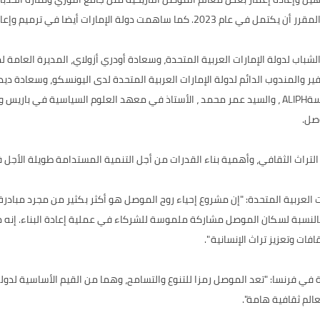
دة إعمار كنيسة الطاهرة وكنيسة الساعة في عام 2019.
باب لدولة الإمارات العربية المتحدة، وسعادة أودري أزولاي، المديرة العامة 
والمندوب الدائم لدولة الإمارات العربية المتحدة لدى اليونسكو، وسعادة ديدييه
اليونسكو، والدكتور توماس س. كابلان ، رئيس مجلس إدارة مؤسسةALIPH ، والسيد عمر محمد ، الأستاذ في 
وصل.
تراث الثقافي، وأهمية بناء القدرات من أجل التنمية المستدامة طويلة الأجل ف
 العربية المتحدة: "إن مشروع إحياء روح الموصل هو أكثر بكثير من مجرد مبادرة بن
لنسبة لسكان الموصل مشاركة ملموسة للشركاء في عملية إعادة البناء. إنه مش
ات وتعزيز تراث الإنسانية ".
 في فرنسا: "تعد الموصل رمزا للتنوع والتسامح، وهما من القيم الأساسية لدولة
الم ثقافية هامة".