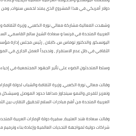
دولار أمريكي في هذا المشروع الذي يمتد لخمس سنوات، ومن المقرر أن يكتمل في عام 2023. كما ساهمت دولة الإمارات أيضا في ترميم وإعا
وشهدت الفعالية مشاركة معالي نورة الكعبي، وزيرة الثقافة والش
العربية المتحدة في فرنسا و سعادة الشيخ سالم القاسمي، السفير 
الثقافي في ظل عدم الاستقرار ، وتحديداً العمل الجاري في الم
وسلط المتحدثون الضوء على تأثير الجهود المجتمعية في إحياء ال
وقالت معالي نورة الكعبي، وزيرة الثقافة والشباب لدولة الإمارات
وتعزيز للفرص والنمو سيتجاوز صداها حدود الموصل، وسيشكل با
العربية المتحدة من أهم مبادرات السلام لتحقيق التقارب بين الثقاف
وقالت سعادة هند العتيبة، سفيرة دولة الإمارات العربية المتحدة
شراكات دولية لمواجهة التحديات العالمية وإعادة بناء وترميم مع