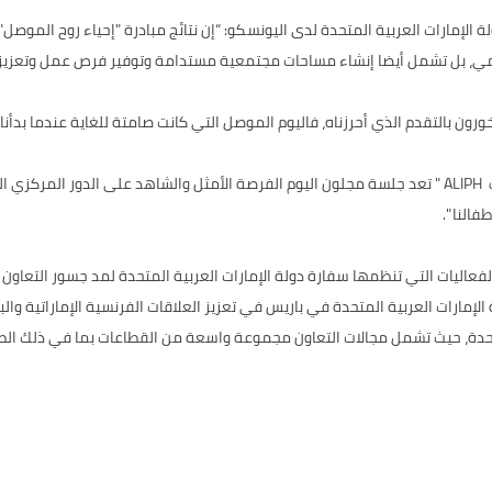
الإمارات العربية المتحدة لدى اليونسكو: “إن نتائج مبادرة "إحياء روح الموصل"
سلمي، بل تشمل أيضا إنشاء مساحات مجتمعية مستدامة وتوفير فرص عمل وتعزيز
دم الذي أحرزناه، فاليوم الموصل التي كانت صامتة للغاية عندما بدأنا عملنا في عام 2018،
وقال الدكتور توماس س.كابلان ، رئيس مجلس إدارة مؤسسة ألِف ALIPH " تعد جلسة مجلون اليوم الفرصة الأمثل 
النا ".
يات التي تنظمها سفارة دولة الإمارات العربية المتحدة لمد جسور التعاون بين
رات العربية المتحدة في باريس في تعزيز العلاقات الفرنسية الإماراتية والبنا
المتحدة، حيث تشمل مجالات التعاون مجموعة واسعة من القطاعات بما في ذلك الطا