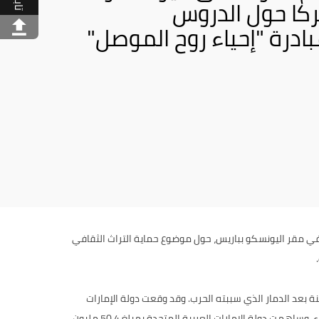
كا حول الدروس
درة "إحياء روح الموصل"
في مقر اليونسكو بباريس، حول موضوع حماية التراث الثقافي
مدينة بعد الدمار الذي سببته الحرب. وقد وقعت دولة الإمارات
ومنظمة اليونسكو والحكومة العراقية اتفاقية تاريخية لإعادة تأهيل وإعادة إعمار بعض معالم الموصل التاريخية مثل جامع النوري ومنارة الحدباء. وساهمت دولة الإمارات العربية المتحدة بمبلغ 50.4 مليون