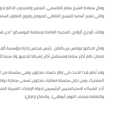
وقال سعادة الشيخ سالم القاسمي، السفير والمندوب الدائم لدولة 
والتي تعتبر أساسا للنسيج الثقافي للموصل ولروح التعاون ال
وقالت أودري أزولاي، المديرة العامة لمنظمة اليونسكو: "نحن فخورون بالتق
ضمان عالم أكثر سلاما ومستقبل أكثر إشراقا للجميع، ولا سيما لأطف
وقد نُظم هذا الحدث في إطار جلسات مجلون، وهي سلسلة من الفعال
المشترك. ومن خلال سلسلة فعاليات مجلون، تسعى سفارة دولة الإما
أحد الشركاء الاستراتيجيين الرئيسيين لدولة الإمارات العربية 
والثقافة (متحف اللوفر أبوظبي) ، والدفاع (رافال).