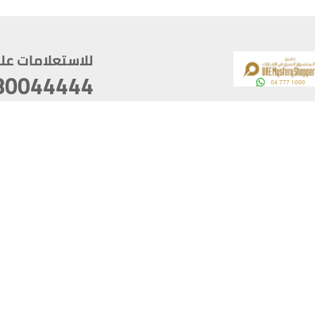
للاستعلامات على م
80044444
وقع
سخ
ؤولية
أغسطس 09, 2026 13:12:13
آخر تحديث
خصوصية
أفضل تصفح للموقع يتوجب أن 
كام
يدعم الموقع أحدث إصدار من متصفحات
ذية الرقمية