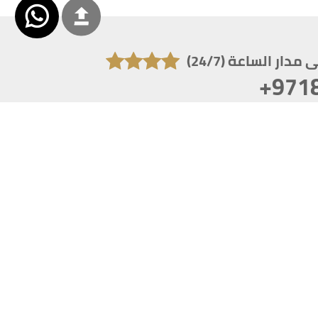
دار الساعة (24/7)
+971
تكون دقة الشاشة 1920x1080
 انترنت اكسبلورر 10.0+ ،فاير فوكس ، كروم