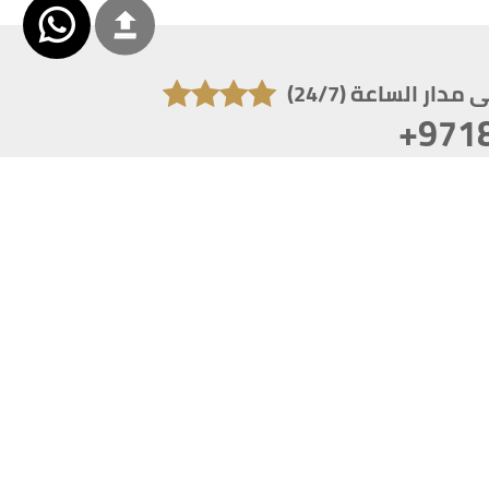
دار الساعة (24/7)
+971
تكون دقة الشاشة 1920x1080
 انترنت اكسبلورر 10.0+ ،فاير فوكس ، كروم