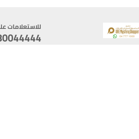
للاستعلامات على م
80044444
وقع
سخ
ؤولية
أغسطس 07, 2026 14:21:05
آخر تحديث
خصوصية
أفضل تصفح للموقع يتوجب أن 
كام
يدعم الموقع أحدث إصدار من متصفحات
ذية الرقمية