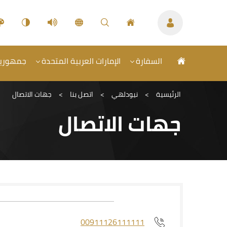
السفارة
الإمارات العربية المتحدة
جمهورية 
الرئيسية
>
نيودلهي
>
اتصل بنا
>
جهات الاتصال
جهات الاتصال
00911126111111