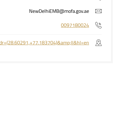
NewDelhiEMB@mofa.gov.ae
0097180024
dr=(28.60291,+77.183704)&amp;ll&hl=en