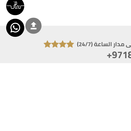
دار الساعة (24/7)
+971
تكون دقة الشاشة 1920x1080
 انترنت اكسبلورر 10.0+ ،فاير فوكس ، كروم