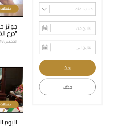
احتفالات
جوائز ج
"درع ال
الخميس 05/7/2018
بحث
حذف
احتفالات
اليوم الوطني