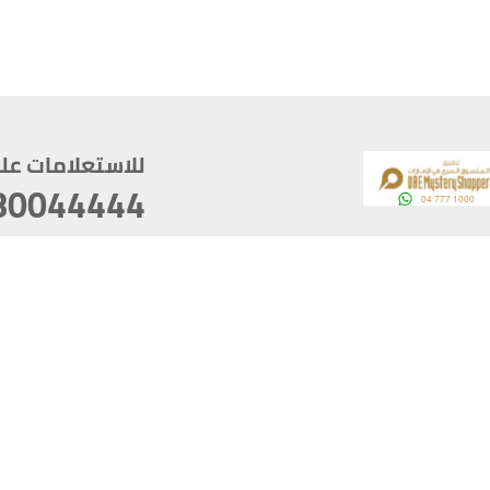
للاستعلامات على م
80044444
وقع
سخ
ؤولية
أغسطس 06, 2026 16:44:07
آخر تحديث
خصوصية
أفضل تصفح للموقع يتوجب أن 
كام
يدعم الموقع أحدث إصدار من متصفحات
ذية الرقمية