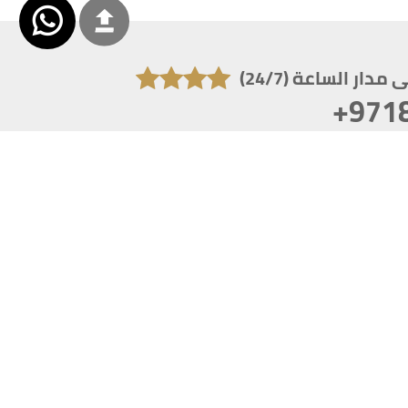
دار الساعة (24/7)
+971
تكون دقة الشاشة 1920x1080
 انترنت اكسبلورر 10.0+ ،فاير فوكس ، كروم