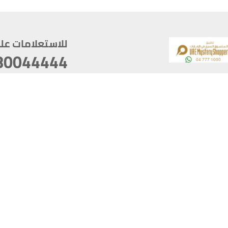
للاستعلامات على م
80044444
وقع
سخ
ؤولية
أغسطس 06, 2026 16:44:07
آخر تحديث
خصوصية
أفضل تصفح للموقع يتوجب أن 
كام
يدعم الموقع أحدث إصدار من متصفحات
ذية الرقمية