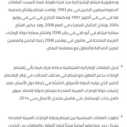
وجمهورية فيتنام الإشتراكية منذ فترة طويلة، فيما تأسست العلاقات
الدبلوماسيةبين البلدين في عام 1993، وقامت فيتنام بإفتتاح قنصلية
لها في دبي في أكتوبر 1997 ومكتبها التجاري في دبي في يوليو
2004. وتبادل الجانبان السفراء في العام 2008. وقد عكس افتتاح
سفارة فيتنام في أبو ظبي في يناير 2008 وافتتاح سفارة دولة الإمارات
العربية المتحدة في هانوي في نوفمبر 2008 رغبة البلدين والشعبين
لتعزيز الصداقة والتعاون مع بعضهما البعض
تحتل العلاقات الإماراتية الفيتنامية مكانة بارزة، فيما يأتي إهتمام
الإمارات بدعم التعاون مع فيتنام في مختلف المجالات في إطار الإهتمام
الكبير الذي توليه الدولة للأسواق الناشئة في رابطة دول الأسيان. فقد
إعترفت دولة الإمارات العربية المتحدة بفيتنام كدولة إقتصاد سوق
كامل جاذب للإستثمار على هامش منتدى الأعمال بدبي 2014.
تطورت العلاقات السياسية بين فيتنام ودولة الإمارات العربية المتحدة
بشكل جيد، مما وضع أساساً متيناً لتنوع التعاون والعلاقات بين البلدين