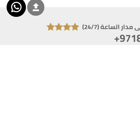
دار الساعة (24/7)
+971
تكون دقة الشاشة 1920x1080
 انترنت اكسبلورر 10.0+ ،فاير فوكس ، كروم