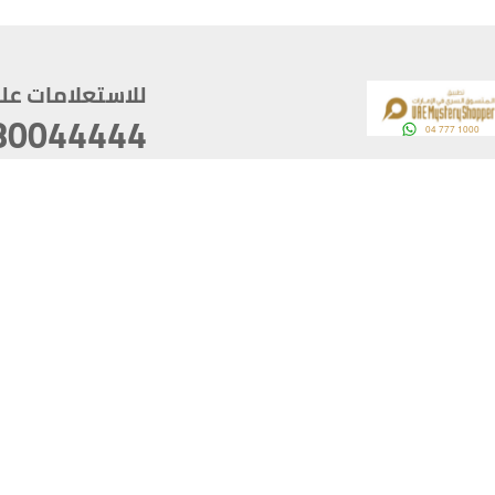
للاستعلامات على م
80044444
وقع
سخ
ؤولية
أغسطس 06, 2026 00:45:36
آخر تحديث
خصوصية
أفضل تصفح للموقع يتوجب أن 
كام
يدعم الموقع أحدث إصدار من متصفحات
ذية الرقمية