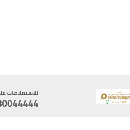
للاستعلامات على م
80044444
وقع