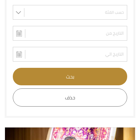
بحث
حذف