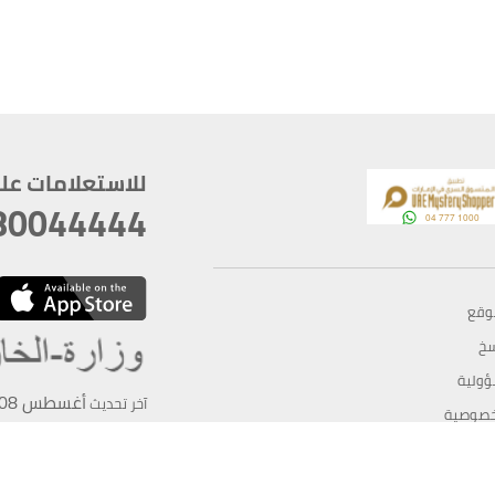
للاستعلامات على م
80044444
وقع
سخ
ؤولية
أغسطس 08, 2026 14:11:24
آخر تحديث
خصوصية
أفضل تصفح للموقع يتوجب أن 
كام
يدعم الموقع أحدث إصدار من متصفحات
ذية الرقمية