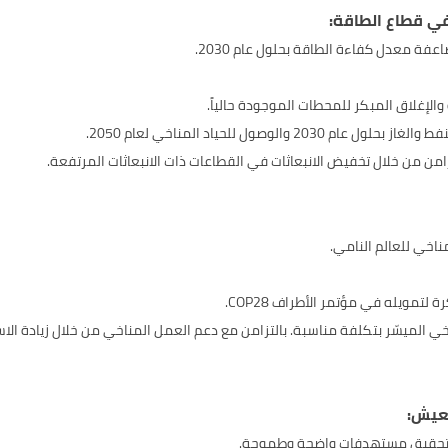
في قطاع الطاقة:
عفة معدل كفاءة الطاقة بحلول عام 2030.
الإغلاق المبكر للمحطات الموجودة حالياً.
صول للحياد المناخي لعام 2050.
ن من خلال تخفيض الانبعاثات في القطاعات ذات الانبعاثات المرتفعة.
تمويله في مؤتمر الأطراف COP28.
خي الميسّر بتكلفة مناسبة. بالتزامن مع دعم العمل المناخي من خلال زيادة ال
لعيش:
تم تحقيق مستهدفات واضحة وطموحة.