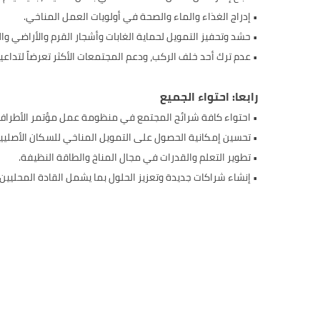
• إدراج الغذاء والماء والصحة في أولويات العمل المناخي.
• حشد وتحفيز التمويل لحماية الغابات وأشجار القرم والأراضي وا
• عدم ترك أحد خلف الركب، ودعم المجتمعات الأكثر تعرضاً لتداعيا
رابعا: احتواء الجميع
• احتواء كافة شرائح المجتمع في منظومة عمل مؤتمر الأطراف COP28، وإضفاء الطابع الرسمي على المشاركات المستقبلي
• تحسين إمكانية الحصول على التمويل المناخي للسكان الأصليين
• تطوير التعلم والقدرات في مجال المناخ والطاقة النظيفة.
• إنشاء شراكات جديدة وتعزيز الحلول بما يشمل القادة المحليين