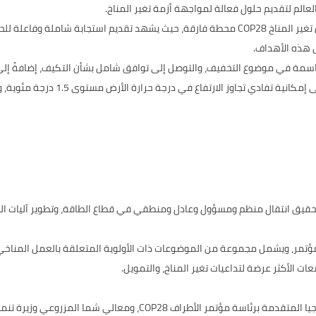
عالم لتقديم حلول فعالة لمواجهة أزمة تغير المناخ.
ويُشكل مؤتمر الأطراف في اتفاقية الأمم المتحدة الإطارية بشأن تغير المناخ COP28 محطة فارقة، حي
تجابة ملموسة ونتائج حاسمة في موضوع التخفيف، والتوصل إلى توافق شامل بشأن التكيف، إ
 الارتفاع في درجة حرارة الأرض مستوى 1.5 درجة مئوية، وعدم ترك أحد خلف الرَكب.
ئز هي تسريع تحقيق انتقال منظم ومسؤول وعادل ومنطقي في قطاع الطاقة، وتطوير آليات
د خلال أسبوعي المؤتمر، ويشمل مجموعة من الموضوعات ذات الأولوية المتعلقة بالعمل الم
ات الأكثر عرضة لتداعيات تغير المناخ، والتمويل.
• تم تكليف معالي الدكتور سلطان الجابر وزير الصناعة والتكنولوجيا المت