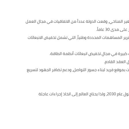
تغير المناخي، وقعت الدولة عدداً من الاتفاقيات في مجال العمل
ي عام 2023 باعتماد النسخة الثالثة من الإصدار الثاني لتقرير المساهمات المحددة وطنياً، التي تشمل تخفيض الانبعاثات
 كبيرة في مجال تخفيض انبعاثات أنظمة الطاقة.
رات بموقع فريد لبناء جسور التواصل، ودعم تضافر الجهود لتسريع
أثبتت البيانات العلمية أن تفادي تجاوز الارتفاع في درجة حرارة الأرض مستوى 1.5 درجة مئوية يتطلب اتخاذ خطوات عاجلة لتقليل الانبعاثات قبل حلول عام 2030، ولذا يحتاج العالم إلى اتخاذ إجراءات عاجلة