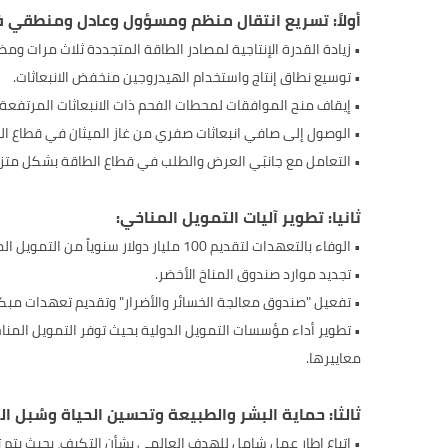
أولاً: تسريع انتقال منظم ومسؤول وعادل ومنطقي 
• زيادة القدرة الإنتاجية لمصادر الطاقة المتجددة ثلاث مرات ومضا
• توسيع نطاق إنتاج واستخدام الهيدروجين منخفض الانبعاثات.
• إيقاف منح الموافقات لمحطات الفحم ذات الانبعاثات المرتفعة و
• الوصول إلى صافي انبعاثات صفري من غاز الميثان في قطاع النفط والغاز بحلول عام 2030 والو
• التعامل مع جانبَي العرض والطلب في قطاع الطاقة بشكل متزام
ثانيا: تطوير آليات التمويل المناخي:
• الوفاء بالتعهدات لتقديم 100 مليار دولار سنوياً من التمويل المناخي للعالم النامي.
• تجديد موارد صندوق المناخ الأخضر.
• تفعيل "صندوق معالجة الخسائر والأضرار" وتقديم تعهدات مبكرة ل
• تطوير أداء مؤسسات التمويل الدولية بحيث توفر التمويل المنا
معاييرها.
ثالثا: حماية البشر والطبيعة وتحسين الحياة وسُبل ا
• اتباع إطار عمل شامل للهدف العالمي بشأن التكيف، بحيث ي