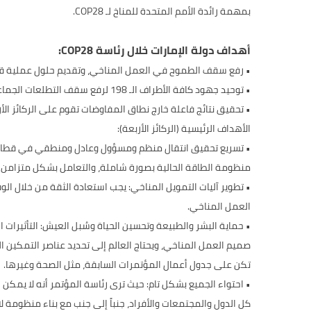
بمهمة رائدة الأمم المتحدة للمناخ لـ COP28.
أهداف دولة الإمارات خلال رئاسة COP28:
• رفع سقف الطموح في العمل المناخي، وتقديم حلول عملية قابلة للت
• توحيد جهود كافة الأطراف الـ 198 لرفع سقف التطلعات الجماعية من خلال استجابة واضحة ومدروسة للحصيلة العالمية الأولى
• تحقيق نتائج فاعلة خارج نطاق المفاوضات تقوم على الركائز الأربعة التي حددتها رئاس
الأهداف الرئيسية (الركائز الأربعة):
• تسريع تحقيق انتقال منظم ومسؤول وعادل ومنطقي في قطاع الطا
منظومة الطاقة الحالية بصورة شاملة، والتعامل بشكل متزامن 
• تطوير آليات التمويل المناخي: يجب استعادة الثقة من خلال ا
العمل المناخي.
• حماية البشر والطبيعة وتحسين الحياة وسُبل العيش: التأثيرات
صميم العمل المناخي، ويحتاج العالم إلى تحديد عناصر التمكين
تكن على جدول أعمال المؤتمرات السابقة، مثل الصحة وغيرها.
• احتواء الجميع بشكل تام: حيث ترى رئاسة المؤتمر أنه لا يمكن 
كل الدول والمجتمعات والأفراد، جنباً إلى جنب مع بناء منظومة لا