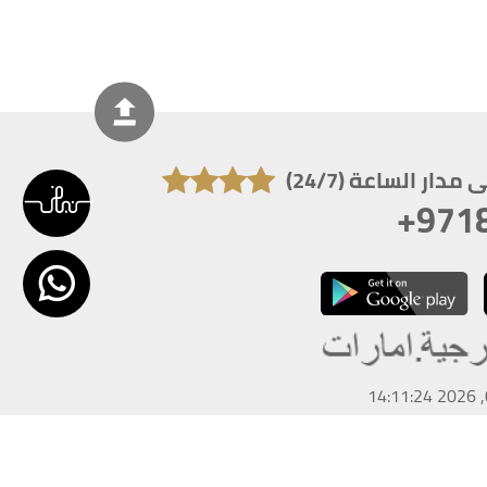
دار الساعة (24/7)
+971
تكون دقة الشاشة 1920x1080
 انترنت اكسبلورر 10.0+ ،فاير فوكس ، كروم