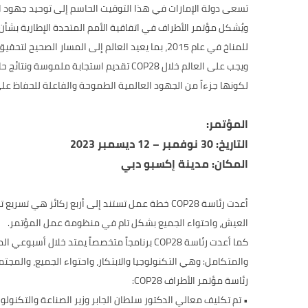
تسعى دولة الإمارات في هذا التوقيت الحاسم إلى توحيد جهود ال
للمناخ في عام 2015، بما يعيد العالم إلى المسار الصحيح لتحقيق هذه الأهداف.
ويجب على العالم خلال COP28 تقديم اس
لكونها جزءاً من الجهود العالمية الطموحة والفاعلة للحفاظ على إمكانية تفادي تجاوز
المؤتمر:
التاريخ: 30 نوفمبر – 12 ديسمبر 2023
المكان: مدينة إكسبو دبي
أعدت رئاسة COP28 خطة عمل تستند إلى أربع ركا
العيش، واحتواء الجميع بشكل تام في منظومة عمل المؤتمر.
كما أعدت رئاسة COP28 برنامجاً متخصصاً يمت
والمتكامل: وهي التكنولوجيا والابتكار، واحتواء الجميع، والمجتمع
رئاسة مؤتمر الأطراف COP28: