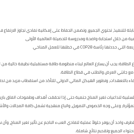
نفيذ، تحتوي الجميع، وتضمن الحفاظ على إمكانية تفادي تجاوز الارتفاع في حرارة كو
ة COP28 في خطتها للعمل المناخي
قة: يجب أن يسارع العالم لبناء منظومة طاقة مستقبلية نظيفة خالية من الوقو
مع جانبَي العرض والطلب في قطاع الطاقة.
لوفاء بالتعهدات، وتطوير الهيكل المالي الدولي للتأكد من استقطاب مزيد من ت
 السلبية لتداعيات تغير المناخ حتمية حتى إذا تحققت أهداف وطموحات اتفاق با
 المؤثرة، وعلى وجه الخصوص التمويل، واتباع منهجية تشمل كافة المجالات وا
لطرف واحد أن يوفر حلولاً عملية لتفادي العبء الناجم عن تأثير تغير المناخ، 
حتواء الجميع وتقديم نتائج شاملة.