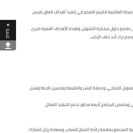
ث يشهد تقديم استجابة شاملة وفاعلة للحصيلة العالمية لتقييم التقدم في تنفيذ أهداف اتفاق باريس
ضافةً إلى تقديم حلول مبتكرة للتمويل، ولهذه الأهداف أهمية كبرى
تابعنا
 التمويل المناخي، وحماية البشر والطبيعة وتحسين الحياة وسُبل
ناخي، ويتضمن البرنامج أربعة محاور تدعم التنفيذ الفعال
قدمة برئاسة مؤتمر الأطراف COP28، ومعالي شما المزروعي وزيرة تنمية المجتمع بمهمة رائدة المناخ للشباب، وسعادة رزان المبارك