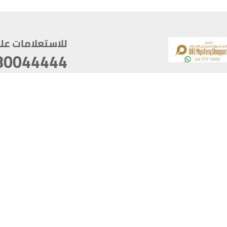
للاستعلامات على م
80044444
وقع
سخ
ؤولية
أغسطس 06, 2026 10:12:56
آخر تحديث
خصوصية
أفضل تصفح للموقع يتوجب أن 
كام
يدعم الموقع أحدث إصدار من متصفحات
ذية الرقمية