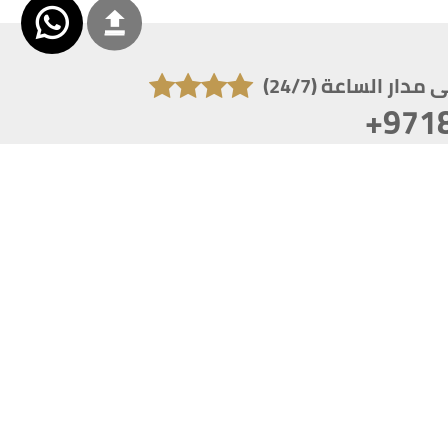
دار الساعة (24/7)
+971
تكون دقة الشاشة 1920x1080
 انترنت اكسبلورر 10.0+ ،فاير فوكس ، كروم