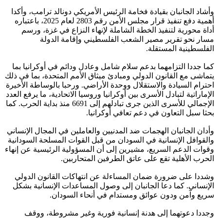
وأشاد الجانبان بقيادة فخامة الرئيس الأمريكي دونالد ترامب، وأكدا
أهمية دفع تنفيذ قرار مجلس الأمن رقم 2803 لعام 2025، باعتباره
أداة محورية لتنفيذ الخطة الشاملة لإنهاء النزاع في غزة، ورسم
مسار نحو تقرير مصير الشعب الفلسطيني وإقامة الدولة
الفلسطينية المستقلة.
كما جددا التزامهما بدعم سلام شامل وعادل ودائم في أوكرانيا بما
يتماشى مع القانون الدولي ومبادئ ميثاق الأمم المتحدة، بما في ذلك
احترام السيادة والاستقلال ووحدة الأراضي. ورحبا بالوساطة الأخيرة
الإماراتية لتبادل الأسرى بين أوكرانيا وروسيا الاتحادية، ما يرفع العدد
الإجمالي للأسرى الذين جرى تبادلهم إلى 6691 منذ بداية الحرب. كما
بحثا سبل التعاون في دعم تعافي أوكرانيا.
وأدان الجانبان الهجمات ضد المدنيين والعاملين في المجال الإنساني
والقوافل الإنسانية في السودان من قبل القوات المسلحة السودانية
وقوات الدعم السريع، مشيرين إلى أن المسؤولية الرئيسية عن إنهاء
الحرب الأهلية تقع على عاتق الطرفين المتحاربين.
وشددا على ضرورة ضمان المساءلة عن انتهاكات القانون الدولي
الإنساني. كما دعا الجانبان إلى وصول المساعدات الإنسانية بشكل
سريع وآمن ودون عوائق ومستدام في أنحاء السودان.
وجددا دعوتهما إلى هدنة إنسانية فورية وغير مشروطة، ووقف