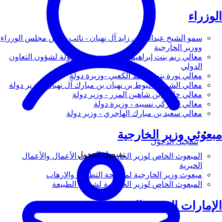
الوزراء
سمو الشيخ عبدالله بن زايد آل نهيان - نائب رئيس مجلس الوزراء
ووزير الخارجية
معالي ريم بنت إبراهيم الهاشمي - وزيرة دولة لشؤون التعاون
الدولي
معالي نورة بنت محمد الكعبي -وزيرة دولة
معالي الشيخ شخبوط بن نهيان بن مبارك آل نهيان - وزير دولة
معالي خليفة بن شاهين المرر - وزير دولة
معالي لانا زكي نسيبه - وزيرة دولة
معالي سعيد بن مبارك الهاجري - وزير دولة
مبعوثي وزير الخارجية
تسجيل الدخول
تسجيل الدخول
المبعوث الخاص لوزير الخارجية لشؤون الأعمال والأعمال
الخيرية
مبعوث وزير الخارجية لمكافحة التطرف والإرهاب
المبعوث الخاص لوزير الخارجية لشؤون الطبيعة
الإمارات العربية المتحدة