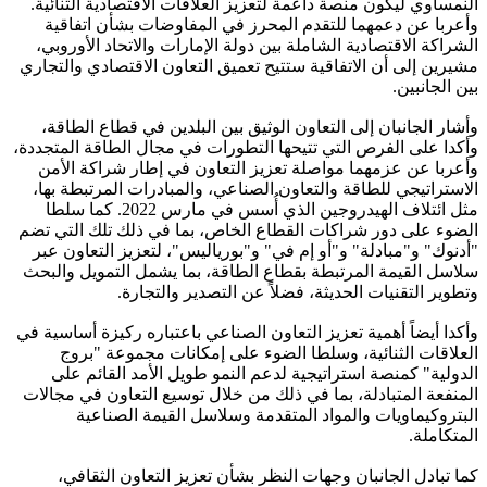
النمساوي ليكون منصة داعمة لتعزيز العلاقات الاقتصادية الثنائية.
وأعربا عن دعمهما للتقدم المحرز في المفاوضات بشأن اتفاقية
الشراكة الاقتصادية الشاملة بين دولة الإمارات والاتحاد الأوروبي،
مشيرين إلى أن الاتفاقية ستتيح تعميق التعاون الاقتصادي والتجاري
بين الجانبين.
وأشار الجانبان إلى التعاون الوثيق بين البلدين في قطاع الطاقة،
وأكدا على الفرص التي تتيحها التطورات في مجال الطاقة المتجددة،
وأعربا عن عزمهما مواصلة تعزيز التعاون في إطار شراكة الأمن
الاستراتيجي للطاقة والتعاون الصناعي، والمبادرات المرتبطة بها،
مثل ائتلاف الهيدروجين الذي أُسس في مارس 2022. كما سلطا
الضوء على دور شراكات القطاع الخاص، بما في ذلك تلك التي تضم
"أدنوك" و"مبادلة" و"أو إم في" و"بورياليس"، لتعزيز التعاون عبر
سلاسل القيمة المرتبطة بقطاع الطاقة، بما يشمل التمويل والبحث
وتطوير التقنيات الحديثة، فضلاً عن التصدير والتجارة.
وأكدا أيضاً أهمية تعزيز التعاون الصناعي باعتباره ركيزة أساسية في
العلاقات الثنائية، وسلطا الضوء على إمكانات مجموعة "بروج
الدولية" كمنصة استراتيجية لدعم النمو طويل الأمد القائم على
المنفعة المتبادلة، بما في ذلك من خلال توسيع التعاون في مجالات
البتروكيماويات والمواد المتقدمة وسلاسل القيمة الصناعية
المتكاملة.
كما تبادل الجانبان وجهات النظر بشأن تعزيز التعاون الثقافي،