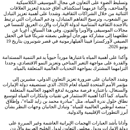
وتسليط الضوء على التعاون في مجال الموسيقى الكلاسيكية
والمتاحف، وأكدا عزمهما استكشاف آفاق جديدة لتعزيز العلاقات
الثنائية من خلال الشراكات الثقافية. وشددا على أهمية تعزيز التبادل
بين الشعوب، وترسيخ التفاهم المتبادل، ودعم المبادرات التي ترتبط
بالأجندة الثقافية المتنامية لدولة الإمارات والإرث العريق للنمسا في
مجالات الموسيقى والأوبرا والفنون. وفي هذا السياق، أعربا عن
تطلعهما إلى مشاركة مهرجان أبوظبي بصفته شريكاً فنياً في الحفل
الصيفي لأوركسترا فيينا الفيلهارمونية في قصر شونبرون بتاريخ 19
يونيو 2026.
وأكدا على أهمية المياه باعتبارها مورداً حيوياً يدعم التنمية المستدامة
والقدرة على مواجهة التغير المناخي وتعزيز النمو الاقتصادي، وجددا
التزامهما المشترك بمواجهة التحديات العالمية المتعلقة بالمياه.
وشدد الجانبان على ضرورة تعزيز التعاون الدولي، مشيرين إلى
مؤتمر الأمم المتحدة للمياه لعام 2026، الذي تستضيفه دولة الإمارات
والسنغال، باعتباره فرصة محورية لدفع الجهود العالمية المتعلقة
بالمياه. كما أكدا أهمية الاستثمار في تقنيات وابتكارات المياه لتوسيع
نطاق حلول ندرة المياه، مثل "مبادرة محمد بن زايد للماء"، وإطلاق
"منصة أبوظبي العالمية للمياه" وتبادل الجانبان وجهات النظر بشأن
أبرز التطورات الإقليمية والدولية.
وأدانا بأشد العبارات الهجمات الإيرانية الغاشمة وغير المبررة على
دولة الإمارات ودول مجلس التعاون لدول الخليج العربية والأردن