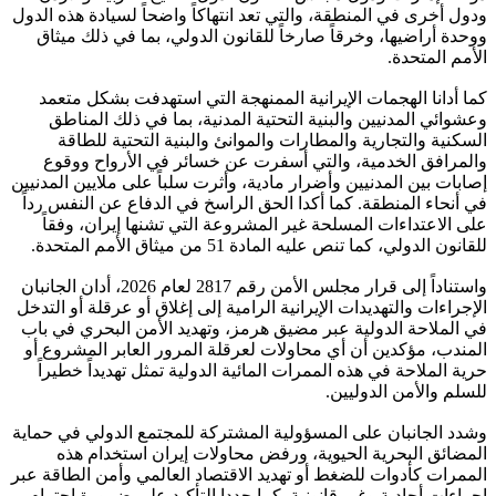
ودول أخرى في المنطقة، والتي تعد انتهاكاً واضحاً لسيادة هذه الدول
ووحدة أراضيها، وخرقاً صارخاً للقانون الدولي، بما في ذلك ميثاق
الأمم المتحدة.
كما أدانا الهجمات الإيرانية الممنهجة التي استهدفت بشكل متعمد
وعشوائي المدنيين والبنية التحتية المدنية، بما في ذلك المناطق
السكنية والتجارية والمطارات والموانئ والبنية التحتية للطاقة
والمرافق الخدمية، والتي أسفرت عن خسائر في الأرواح ووقوع
إصابات بين المدنيين وأضرار مادية، وأثرت سلباً على ملايين المدنيين
في أنحاء المنطقة. كما أكدا الحق الراسخ في الدفاع عن النفس رداً
على الاعتداءات المسلحة غير المشروعة التي تشنها إيران، وفقاً
للقانون الدولي، كما تنص عليه المادة 51 من ميثاق الأمم المتحدة.
واستناداً إلى قرار مجلس الأمن رقم 2817 لعام 2026، أدان الجانبان
الإجراءات والتهديدات الإيرانية الرامية إلى إغلاق أو عرقلة أو التدخل
في الملاحة الدولية عبر مضيق هرمز، وتهديد الأمن البحري في باب
المندب، مؤكدين أن أي محاولات لعرقلة المرور العابر المشروع أو
حرية الملاحة في هذه الممرات المائية الدولية تمثل تهديداً خطيراً
للسلم والأمن الدوليين.
وشدد الجانبان على المسؤولية المشتركة للمجتمع الدولي في حماية
المضائق البحرية الحيوية، ورفض محاولات إيران استخدام هذه
الممرات كأدوات للضغط أو تهديد الاقتصاد العالمي وأمن الطاقة عبر
إجراءات أحادية وغير قانونية. كما جددا التأكيد على ضرورة احترام