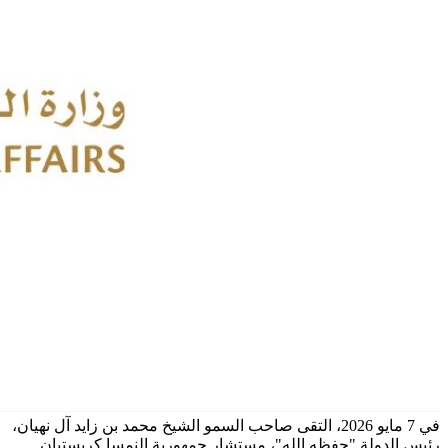
في 7 مايو 2026، التقى صاحب السمو الشيخ محمد بن زايد آل نهيان،
رئيس الدولة "حفظه الله"، مستشار جمهورية النمسا كريستيان