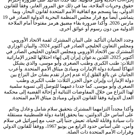
حقوق وحريات الملاحة، بما في ذلك حق المرور العابر، وفقاً للقانون
الدولي، بما ينسجم مع اتفاقية الأمم المتحدة لقانون البحار، وبما
يتماشى أيضاً مع قرار مجلس المنظمة البحرية الدولية الصادر في 19
مارس 2026. وأكدا ضرورة بقاء مضيق هرمز مفتوحاً أمام الملاحة
الدولية من دون رسوم أو عوائق أخرى.
وجدد الجانبان التأكيد على البيان المشترك لقمة الاتحاد الأوروبي
ومجلس التعاون الخليجي الصادر في أكتوبر 2024، والبيان الوزاري
المشترك بين الاتحاد الأوروبي ومجلس التعاون الخليجي الصادر في
أكتوبر 2025، اللذين يدعوان إيران إلى إنهاء احتلالها للجزر الإماراتية
الثلاث: طنب الكبرى وطنب الصغرى وأبو موسى، والذي يشكل
انتهاكاً لسيادة دولة الإمارات ومبادئ ميثاق الأمم المتحدة. وأعرب
الجانبان عن بالغ القلق إزاء عدم إحراز تقدم بشأن حل النزاع بين
دولة الإمارات وإيران حول الجزر الثلاث: طنب الكبرى وطنب
الصغرى وأبو موسى. كما جددا دعمهما للتوصل إلى تسوية سلمية
لهذا النزاع من خلال المفاوضات الثنائية أو إحالة القضية إلى محكمة
العدل الدولية وفقاً للقانون الدولي ومبادئ ميثاق الأمم المتحدة.
وأكدا مجدداً التزامهما المشترك بتحقيق سلام شامل وعادل ودائم
على أساس حل الدولتين، بما يحقق إقامة دولة فلسطينية مستقلة
ذات سيادة وقابلة للحياة، تعيش جنباً إلى جنب مع إسرائيل في سلام
وأمن، على أساس حدود الرابع من يونيو 1967، ووفقاً للقانون الدولي
وقرارات الأمم المتحدة ذات الصلة.