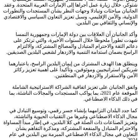
شتوكر، خلال زيارة عمل أجراها إلى الإمارات العربية المتحدة. وعقد
الجانبان مباحثات وتبادلا وجهات النظر بشأن المستجدات والتطورات
الدولية، والأمن الإقليمي، وسبل تعزيز التعاون السياسي والاقتصادي
والإنساني والثقافي بين البلدين.
وأكد الجانبان أن العلاقات بين دولة الإمارات وجمهورية النمسا
شهدت تطوراً ملحوظاً خلال السنوات الأخيرة، والتي ترتكز على
دعائم الثقة والاحترام المتبادل والمصالح المشتركة، والالتزام
الراسخ بضمان استدامة التنمية والازدهار لشعبي البلدين الصديقين.
وينطلق هذا الهدف المشترك من إيمان البلدين الراسخ، باعتبارهما
شريكين استراتيجيين وموثوقين، وتأكيداً على أهمية تعزيز ركائز
الأمن والاستقرار والازدهار في المنطقتين.
واتفق الجانبان على تعزيز اتفاقية الشراكة الاستراتيجية الشاملة
الموقعة عام 2021، بما يواكب المستجدات والمجالات الناشئة، بما
في ذلك الذكاء الاصطناعي.
كما جدد البلدان التزامهما بإنشاء جسر رقمي، وتوسيع التبادل في
مجال الذكاء الاصطناعي وغيرها من التقنيات الحيوية والناشئة،
وتعزيز الصناعات ذات الصلة في كلا البلدين، في إطار مبدأ المساواة
والاحترام المتبادل والمنفعة المشتركة، ومذكرة التفاهم بشأن
التعاون في مجال الذكاء الاصطناعي المبرمة بين البلدين في عام
2024.