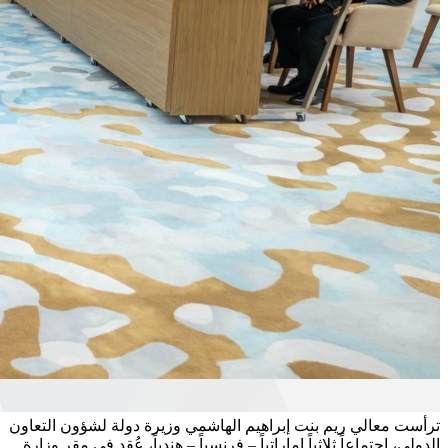
ترأست معالي ريم بنت إبراهيم الهاشمي وزيرة دولة لشؤون التعاون
الدولي، اجتماعاً ثلاثياً إماراتياً – فرنسياً – هندياً، عُقد في مقر وزارة