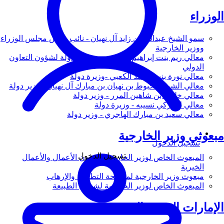
الوزراء
سمو الشيخ عبدالله بن زايد آل نهيان - نائب رئيس مجلس الوزراء
ووزير الخارجية
معالي ريم بنت إبراهيم الهاشمي - وزيرة دولة لشؤون التعاون
الدولي
معالي نورة بنت محمد الكعبي -وزيرة دولة
معالي الشيخ شخبوط بن نهيان بن مبارك آل نهيان - وزير دولة
معالي خليفة بن شاهين المرر - وزير دولة
معالي لانا زكي نسيبه - وزيرة دولة
معالي سعيد بن مبارك الهاجري - وزير دولة
مبعوثي وزير الخارجية
تسجيل الدخول
تسجيل الدخول
المبعوث الخاص لوزير الخارجية لشؤون الأعمال والأعمال
الخيرية
مبعوث وزير الخارجية لمكافحة التطرف والإرهاب
المبعوث الخاص لوزير الخارجية لشؤون الطبيعة
الإمارات العربية المتحدة