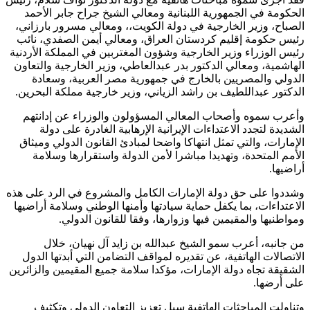
الحكومة في الجمهورية اللبنانية ومعالي الشيخ جراح جابر الأحمد
الصباح، وزير الخارجية في دولة الكويت،، ومعالي مسرور بارزاني،
رئيس حكومة إقليم كردستان العراق، ومعالي أيمن الصفدي، نائب
رئيس الوزراء وزير الخارجية وشؤون المغتربين في المملكة الأردنية
الهاشمية، ومعالي الدكتور بدر عبدالعاطي، وزير الخارجية والتعاون
الدولي والمصريين بالخارج في جمهورية مصر العربية، وسعادة
الدكتور عبداللطيف بن راشد الزياني، وزير خارجية مملكة البحرين.
وأعرب سموه وأصحاب المعالي المسؤولون والوزراء عن إدانتهم
الشديدة لتجدد الاعتداءات الإيرانية الإرهابية الغادرة على دولة
الإمارات، والتي تمثل انتهاكا واضحا لمبادئ القانون الدولي وميثاق
الأمم المتحدة، وتهديدا مباشرا لأمن الدولة واستقرارها وسلامة
أراضيها.
وشددوا على حق دولة الإمارات الكامل والمشروع في الرد على هذه
الاعتداءات، بما يكفل حماية سيادتها وأمنها الوطني وسلامة أراضيها
ومواطنيها والمقيمين فيها وزوارها، وفقا للقانون الدولي.
من جانبه، أعرب سمو الشيخ عبدالله بن زايد آل نهيان، خلال
الاتصالات الهاتفية، عن تقديره لمواقف التضامن التي أبدتها الدول
الشقيقة تجاه دولة الإمارات، مؤكدا سلامة جميع المقيمين والزائرين
على أرضها.
وتناولت المباحثات الهاتفية سبل تعزيز التعاون الدولي وتكثيف