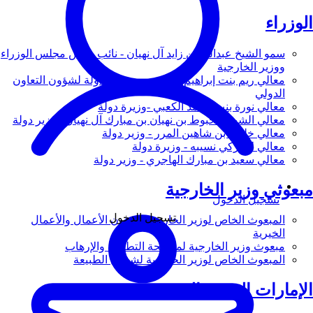
الوزراء
سمو الشيخ عبدالله بن زايد آل نهيان - نائب رئيس مجلس الوزراء
ووزير الخارجية
معالي ريم بنت إبراهيم الهاشمي - وزيرة دولة لشؤون التعاون
الدولي
معالي نورة بنت محمد الكعبي -وزيرة دولة
معالي الشيخ شخبوط بن نهيان بن مبارك آل نهيان - وزير دولة
معالي خليفة بن شاهين المرر - وزير دولة
معالي لانا زكي نسيبه - وزيرة دولة
معالي سعيد بن مبارك الهاجري - وزير دولة
مبعوثي وزير الخارجية
تسجيل الدخول
تسجيل الدخول
المبعوث الخاص لوزير الخارجية لشؤون الأعمال والأعمال
الخيرية
مبعوث وزير الخارجية لمكافحة التطرف والإرهاب
المبعوث الخاص لوزير الخارجية لشؤون الطبيعة
الإمارات العربية المتحدة