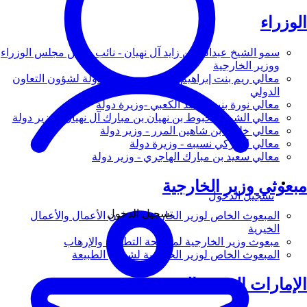
الوزراء
سمو الشيخ عبدالله بن زايد آل نهيان - نائب رئيس مجلس الوزراء
ووزير الخارجية
معالي ريم بنت إبراهيم الهاشمي - وزيرة دولة لشؤون التعاون
الدولي
معالي نورة بنت محمد الكعبي -وزيرة دولة
معالي الشيخ شخبوط بن نهيان بن مبارك آل نهيان - وزير دولة
معالي خليفة بن شاهين المرر - وزير دولة
معالي لانا زكي نسيبه - وزيرة دولة
معالي سعيد بن مبارك الهاجري - وزير دولة
مبعوثي وزير الخارجية
تسجيل الدخول
تسجيل الدخول
المبعوث الخاص لوزير الخارجية لشؤون الأعمال والأعمال
الخيرية
مبعوث وزير الخارجية لمكافحة التطرف والإرهاب
المبعوث الخاص لوزير الخارجية لشؤون الطبيعة
الإمارات العربية المتحدة