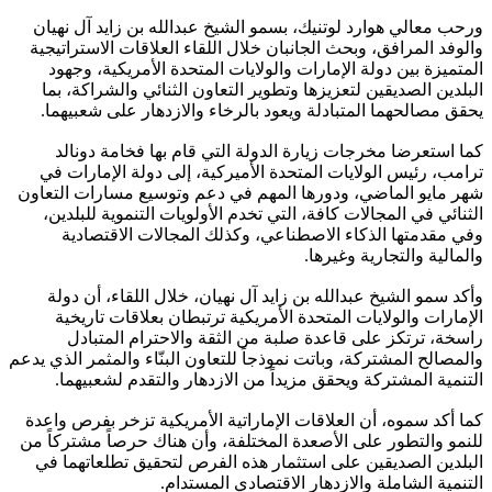
ورحب معالي هوارد لوتنيك، بسمو الشيخ عبدالله بن زايد آل نهيان
والوفد المرافق، وبحث الجانبان خلال اللقاء العلاقات الاستراتيجية
المتميزة بين دولة الإمارات والولايات المتحدة الأمريكية، وجهود
البلدين الصديقين لتعزيزها وتطوير التعاون الثنائي والشراكة، بما
يحقق مصالحهما المتبادلة ويعود بالرخاء والازدهار على شعبيهما.
كما استعرضا مخرجات زيارة الدولة التي قام بها فخامة دونالد
ترامب، رئيس الولايات المتحدة الأميركية، إلى دولة الإمارات في
شهر مايو الماضي، ودورها المهم في دعم وتوسيع مسارات التعاون
الثنائي في المجالات كافة، التي تخدم الأولويات التنموية للبلدين،
وفي مقدمتها الذكاء الاصطناعي، وكذلك المجالات الاقتصادية
والمالية والتجارية وغيرها.
وأكد سمو الشيخ عبدالله بن زايد آل نهيان، خلال اللقاء، أن دولة
الإمارات والولايات المتحدة الأمريكية ترتبطان بعلاقات تاريخية
راسخة، ترتكز على قاعدة صلبة من الثقة والاحترام المتبادل
والمصالح المشتركة، وباتت نموذجاً للتعاون البنّاء والمثمر الذي يدعم
التنمية المشتركة ويحقق مزيداً من الازدهار والتقدم لشعبيهما.
كما أكد سموه، أن العلاقات الإماراتية الأمريكية تزخر بفرص واعدة
للنمو والتطور على الأصعدة المختلفة، وأن هناك حرصاً مشتركاً من
البلدين الصديقين على استثمار هذه الفرص لتحقيق تطلعاتهما في
التنمية الشاملة والازدهار الاقتصادي المستدام.