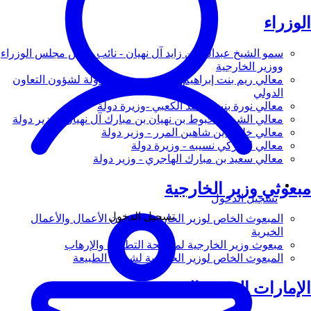
الوزراء
سمو الشيخ عبدالله بن زايد آل نهيان - نائب رئيس مجلس الوزراء
ووزير الخارجية
معالي ريم بنت إبراهيم الهاشمي - وزيرة دولة لشؤون التعاون
الدولي
معالي نورة بنت محمد الكعبي -وزيرة دولة
معالي الشيخ شخبوط بن نهيان بن مبارك آل نهيان - وزير دولة
معالي خليفة بن شاهين المرر - وزير دولة
معالي لانا زكي نسيبه - وزيرة دولة
معالي سعيد بن مبارك الهاجري - وزير دولة
مبعوثي وزير الخارجية
تسجيل الدخول
تسجيل الدخول
المبعوث الخاص لوزير الخارجية لشؤون الأعمال والأعمال
الخيرية
مبعوث وزير الخارجية لمكافحة التطرف والإرهاب
المبعوث الخاص لوزير الخارجية لشؤون الطبيعة
الإمارات العربية المتحدة