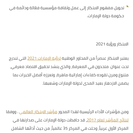
تحويل مفهوم الابتكار إلى عمل وثقافة مؤسسية فعّالة ودائمة في
حكومة دولة الإمارات.
الابتكار ورؤية 2021
يعتبر الابتكار عنصراً من
المحاور الوطنية
لرؤية الإمارات 2021
التي تندرج
تحت عنوان متحدون في المعرفة، والذي ينشد تحقيق اقتصاد معرفي،
متنوع ومرن تقوده كفاءات إماراتية ماهرة، وتعززه أفضل الخبرات بما
يضمن الازدهار بعيد المدى لدولة الإمارات وشعبها.
ومن مؤشرات الأداء الرئيسية لهذا المحور
مؤشر الابتكار العالمي
.
ووفقا
لنتائج المؤشر لعام 2017
، قد
حافظت دولة الإمارات على صدارتها في
المركز الأول عربياً، وحلت في المركز 35 عالمياً، من حيث أدائها الشامل