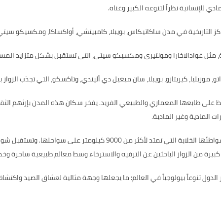
للإنسانية نظراً لتنوعه الكبير وغناه.
كز التاريخية في مدن ساكاتيكاس، بويبلا، كامبيتشي، أواكساكا، ومكسيكو سيتي،
ة، مثل غوادالاخارا ومونتيري ومكسيكو سيتي، التي تستقبل بشكل متزايد المسا
ريليا، كيريتارو، بويبلا، سان ميغيل دي أليندي، وتاكسكو، التي تجذب الزوار بج
فظ على طابعها المعماري والطبيعي الفريد. يفخر سكان هذه المدن بإرثهم الثقافي
ت المادية وغير المادية.
تتمتع المكسيك بتنوع مذهل في مناظرها الطبيعية، حيث تبرز شواطئها الخلابة ا
داداً كبيرة من الزوار الباحثين عن الترفيه والاسترخاء وسط معالم طبيعية ساحرة 
الدول تنوعاً بيولوجياً في العالم؛ ما يجعلها وجهة مثالية لعشاق الصيد واكتشا