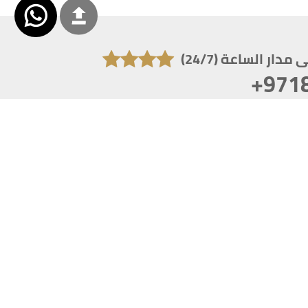
دار الساعة (24/7)
+971
تكون دقة الشاشة 1920x1080
 انترنت اكسبلورر 10.0+ ،فاير فوكس ، كروم