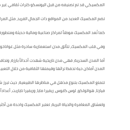
المكسيكي قد تم تصنيفه من قبل اليونسكو كتراث ثقافي غير مادي 
تضم المكسيك العديد من المواقع ذات الجمال الفريد، مثل المرا
كما تُعد المكسيك موطناً لمراكز صناعية ومالية حديثة ومتطور
وفي قلب المكسيك، تتألق مدن استعمارية ساحرة مثل غواناخواتو، مو
أما المدن السحرية، فهي مدن تاريخية شهدت أحداثاً بارزة، وتحا
المدن أماكن حية تحفظ تراثها وقيمتها الثقافية من خلال التعبيرا
فيارتا، هواتولكو، لوس كابوس، ريفيرا مايا، وريفيرا ناياريت، أع
ولعشاق المغامرة والحياة البرية، تعتبر المكسيك واحدة من أكثر 