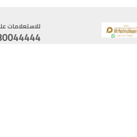
للاستعلامات على م
80044444
وقع
سخ
ؤولية
أغسطس 06, 2026 21:26:53
آخر تحديث
خصوصية
أفضل تصفح للموقع يتوجب أن 
كام
يدعم الموقع أحدث إصدار من متصفحات
ذية الرقمية