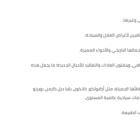
 وغيرها.
فرين لأغراض العمل والسياحة.
مالها التاريخي والأجواء المميزة.
، وينقلون العادات والتقاليد للأجيال الجديدة؛ ما يجعل هذه
لتي تمتد لأكثر من 9000 كيلومتر على سواحلها. وتستقبل شواطئها الجميلة، مثل أكابولكو، كانكون، بلايا ديل كارمن، بويرتو
وخدمات سياحية عالمية المستوى.
ف الطبيعة.