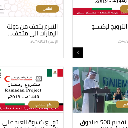
ثقافي
الترويج لإكسبو
التبرع بتحف من دولة
الإمارات الى متحف…
الإثنين 26/4/2021
امح
عام التسامح
مشروع تقديم 500 صندوق
توزيع كسوة العيد على