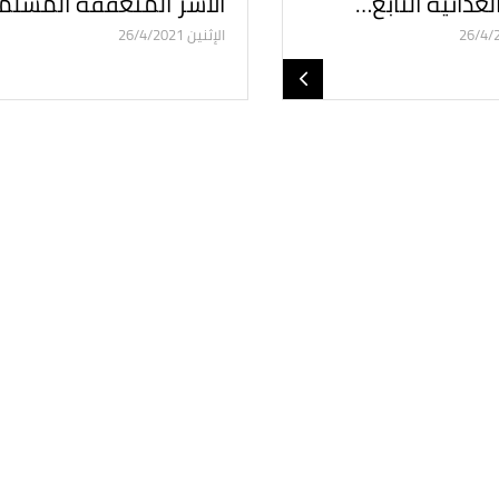
لغذائية التابع…
الأسر المتعففة المسل
الإثنين 26/4/2021