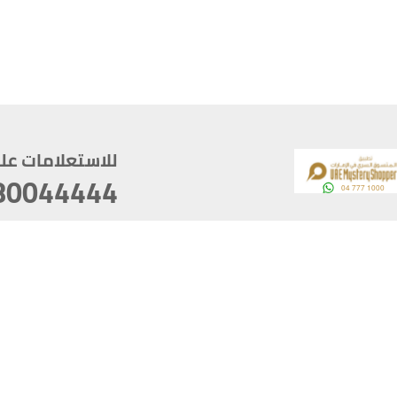
للاستعلامات على م
80044444
وقع
سخ
ؤولية
أغسطس 06, 2026 21:26:53
آخر تحديث
خصوصية
أفضل تصفح للموقع يتوجب أن 
كام
يدعم الموقع أحدث إصدار من متصفحات