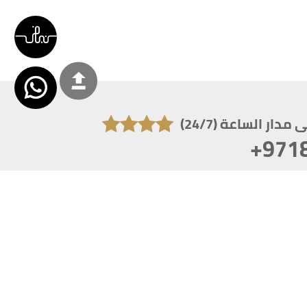
دار الساعة (24/7)
+971
تكون دقة الشاشة 1920x1080
 انترنت اكسبلورر 10.0+ ،فاير فوكس ، كروم