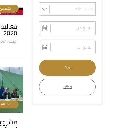
اقتصادي
فعالية 
2020
الإثنين 26/4/2021
بحث
حذف
عام التس