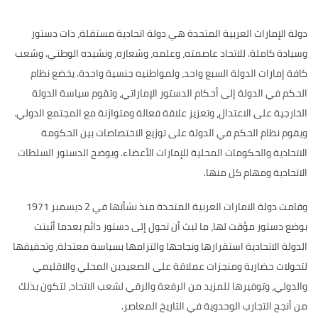
دولة الإمارات العربية المتحدة هي دولة اتحادية مستقلة، ذات دستور
وسيادة كاملة. للاتحاد عاصمته، وعلمه، وشعاره، ونشيده الوطني. وشعب
كافة إمارات الدولة السبع واحد، ولمواطنيه جنسية واحدة. يخضع نظام
الحكم في الدولة إلى أحكام الدستور الإماراتي، وتقوم سياسة الدولة
الخارجية على الاعتدال، وتعزيز علاقة فعالة ومتوازنة مع المجتمع الدولي.
ويقوم نظام الحكم في الدولة على توزيع الاختصاصات بين الحكومة
الاتحادية والحكومات المحلية للإمارات الأعضاء. ويوضح الدستور السلطات
الاتحادية ومهام كل منها.
وقامت دولة الامارات العربية المتحدة منذ نشأتها في 2 ديسمبر 1971
بوضع دستور مؤقت لها، ما لبث أن تحول إلى دستور دائم بعدما أثبتت
الدولة الاتحادية استقرارها ونجاحها والتزامها بسياسة معتدلة، وتحقيقها
لتحولات حضارية ومنجزات عملاقة على الصعيدين المحلي والاقليمي
والدولي، وتوفيرها للمزيد من الرفعة والرقي لشعب الاتحاد، لتكون بذلك
من أنجح التجارب الوحدوية في التاريخ المعاصر.