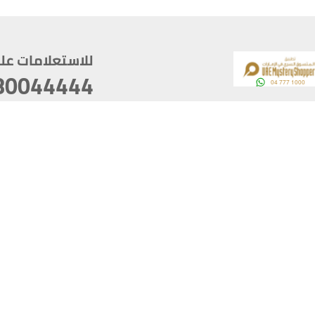
للاستعلامات على م
80044444
وقع
سخ
ؤولية
أغسطس 06, 2026 10:12:56
آخر تحديث
خصوصية
أفضل تصفح للموقع يتوجب أن 
كام
يدعم الموقع أحدث إصدار من متصفحات
ذية الرقمية