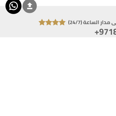
دار الساعة (24/7)
+971
تكون دقة الشاشة 1920x1080
 انترنت اكسبلورر 10.0+ ،فاير فوكس ، كروم