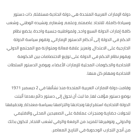
دولة الإمارات العربية المتحدة هي دولة اتحادية مستقلة، ذات دستور
وسيادة كاملة. للاتحاد عاصمته، وعلمه، وشعاره، ونشيده الوطني. وشعب
كافة إمارات الدولة السبع واحد، ولمواطنيه جنسية واحدة. يخضع نظام
الحكم في الدولة إلى أحكام الدستور الإماراتي، وتقوم سياسة الدولة
الخارجية على الاعتدال، وتعزيز علاقة فعالة ومتوازنة مع المجتمع الدولي.
ويقوم نظام الحكم في الدولة على توزيع الاختصاصات بين الحكومة
الاتحادية والحكومات المحلية للإمارات الأعضاء. ويوضح الدستور السلطات
الاتحادية ومهام كل منها.
وقامت دولة الامارات العربية المتحدة منذ نشأتها في 2 ديسمبر 1971
بوضع دستور مؤقت لها، ما لبث أن تحول إلى دستور دائم بعدما أثبتت
الدولة الاتحادية استقرارها ونجاحها والتزامها بسياسة معتدلة، وتحقيقها
لتحولات حضارية ومنجزات عملاقة على الصعيدين المحلي والاقليمي
والدولي، وتوفيرها للمزيد من الرفعة والرقي لشعب الاتحاد، لتكون بذلك
من أنجح التجارب الوحدوية في التاريخ المعاصر.