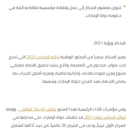
تحويل مفهوم الابتكار إلى عمل وثقافة مؤسسية فعّالة ودائمة في
حكومة دولة الإمارات.
الابتكار ورؤية 2021
يعتبر الابتكار عنصراً من
المحاور الوطنية
لرؤية الإمارات 2021
التي تندرج
تحت عنوان متحدون في المعرفة، والذي ينشد تحقيق اقتصاد معرفي،
متنوع ومرن تقوده كفاءات إماراتية ماهرة، وتعززه أفضل الخبرات بما
يضمن الازدهار بعيد المدى لدولة الإمارات وشعبها.
ومن مؤشرات الأداء الرئيسية لهذا المحور
مؤشر الابتكار العالمي
.
ووفقا
لنتائج المؤشر لعام 2017
، قد
حافظت دولة الإمارات على صدارتها في
المركز الأول عربياً، وحلت في المركز 35 عالمياً، من حيث أدائها الشامل