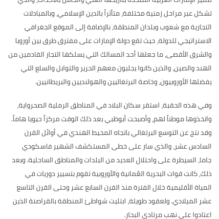
تشكل عبر مراحل
زمنية مختلفة، متأثراً بالدين الإسلامي، وبالمبادلات
التجارية مع شعوب وبلدان المنطقة، بالإضافة إلى الموقع الجغرافي
الاستراتيجي للدولة، حيث تقع دولة الإمارات على مفترق طرق بين أوروبا
والشرق الأقصى، ما جعلها أحد المسالك التي يسلكها التجار القادمين من
الهند والصين، والذين كانوا يجلبون معهم الحرير والتوابل والسلع التي
يفضلها الأوروبيون، وخاصة البرتغاليين والهولنديين والبريطانيين
.
وفي هذه الحقبة،
استقر سكان البلاد في المناطق الرملية الصحرواية،
واتخذوها موطناً لهم، وأصبحت أبوظبي بعد ذلك الوقت مركزاً حيويا هاماً
.
وقد نتج عن التوسع البرتغالي باتجاه المحيط الهندي في أوائل القرن
السادس عشر، والذي سار على خطى المستكشف الشهير فاسكودي
جاما، السيطرة على واحتلال العديد من البلدات والمناطق الساحلية
.
وبعد
ذلك، كانت قوات البحرية العُمانية والأوروبية تقوم بتسيير دوريات في
المياة الأقليمية خلال الفترة منذ القرن السابع عشر وحتى القرن التاسع
عشر الميلادي
.
ولعقود طويلة، ابتليت شواطئ المنطقة بالقراصنة الذين
اعتادوا على نهب مرتادي البحار
.