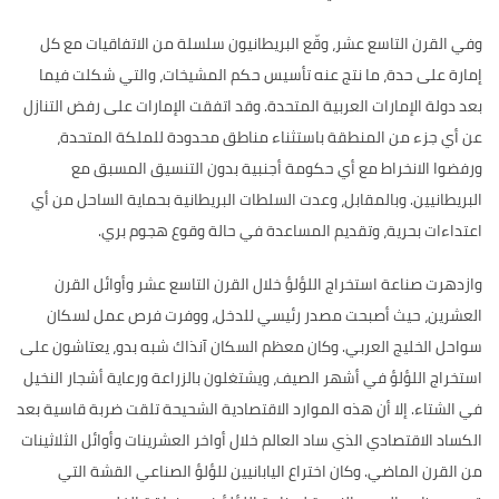
وفي القرن التاسع عشر، وقّع البريطانيون سلسلة من الاتفاقيات مع كل
إمارة على حدة، ما نتج عنه تأسيس حكم المشيخات، والتي شكلت فيما
بعد دولة الإمارات العربية المتحدة
.
وقد اتفقت الإمارات على رفض التنازل
عن أي جزء من المنطقة باستثناء مناطق محدودة للملكة المتحدة،
ورفضوا الانخراط مع أي حكومة أجنبية بدون التنسيق المسبق مع
البريطانيين
.
وبالمقابل، وعدت السلطات البريطانية بحماية الساحل من أي
اعتداءات بحرية، وتقديم المساعدة في حالة وقوع هجوم بري
.
وازدهرت صناعة استخراج اللؤلؤ خلال القرن التاسع عشر وأوائل القرن
العشرين، حيث أصبحت مصدر رئيسي للدخل، ووفرت فرص عمل لسكان
سواحل الخليج العربي
.
وكان معظم السكان آنذاك شبه بدو، يعتاشون على
استخراج اللؤلؤ في أشهر الصيف، ويشتغلون بالزراعة ورعاية أشجار النخيل
في الشتاء
.
إلا أن هذه الموارد الاقتصادية الشحيحة تلقت ضربة قاسية بعد
الكساد الاقتصادي الذي ساد العالم خلال أواخر العشرينات وأوائل الثلاثينات
من القرن الماضي
.
وكان اختراع اليابانيين للؤلؤ الصناعي القشة التي