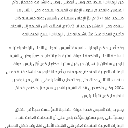
من الإمارات المتصالحة، وهي
:
أبوظبي، ودبي، والشارقة، وعجمان، وأم
القيوين، والفجيرة، تكوين الإمارات العربية المتحدة
.
وفي الثاني من
ديسمبر عام
1971
م، تمّ الإعلان رسمياً عن تأسيس دولة مستقلة ذات
سيادة، وفي العاشر من فبراير
1972
م، انضمّت رأس الخيمة إلى الاتحاد،
فأصبح الاتحاد متكاملاً باشتماله على الإمارات السبع المتصالحة
.
وقد أعلن حكام الإمارات السبعة تأسيس المجلس الأعلى للإتحاد باعتباره
السلطة الأعلى الحاكمة للدولة الفتية، وتم انتخاب حاكم أبوظبي، الشيخ
زايد بن سلطان آل نهيان، من قبل سائر الحكام ليكون أوّل رئيس لدولة
الإمارات العربية المتحدة، وهو منصب أعيد انتخابه بعد انتهاء فترة خمس
سنوات بالتتالي، وذلك حتى وفاته طيب الله ثراه في الثاني من نوفمبر
2004.
وكان حاكم دبي آنذاك الشيخ راشد بن سعيد آل مكتوم، قد تمّ
انتخابه ليكون نائباً للرئيس
.
ومع بدايات تأسيس هذه الدولة الاتحادية المؤسسة حديثاً تمّ الاتفاق
رسمياً على وضع دستور مؤقّت ينص على أن المصلحة العامة لاتحاد
الإمارات العربية المتحدة تعتبر هي الهدف الأعلى لها
.
وقد فصّل الدستور