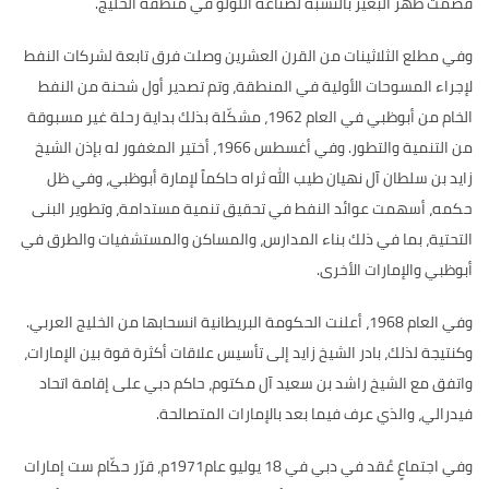
قصمت ظهر البعير بالنسبة لصناعة اللؤلؤ في منطقة الخليج
.
وفي مطلع الثلاثينات من القرن العشرين وصلت فرق تابعة لشركات النفط
لإجراء المسوحات الأولية في المنطقة، وتم تصدير أول شحنة من النفط
الخام من أبوظبي في العام
1962
، مشكّلة بذلك بداية رحلة غير مسبوقة
من التنمية والتطور
.
وفي أغسطس
1966
، أختير المغفور له بإذن الشيخ
زايد بن سلطان آل نهيان طيب الله ثراه حاكماً لإمارة أبوظبي، وفي ظل
حكمه، أسهمت عوائد النفط في تحقيق تنمية مستدامة، وتطوير البنى
التحتية، بما في ذلك بناء المدارس، والمساكن والمستشفيات والطرق في
أبوظبي والإمارات الأخرى
.
وفي العام
1968
، أعلنت الحكومة البريطانية انسحابها من الخليج العربي
.
وكنتيجة لذلك، بادر الشيخ زايد إلى تأسيس علاقات أكثرة قوة بين الإمارات،
واتفق مع الشيخ راشد بن سعيد آل مكتوم، حاكم دبي على إقامة اتحاد
فيدرالي، والذي عرف فيما بعد بالإمارات المتصالحة
.
وفي اجتماعٍ عُقد في دبي في
18
يوليو عام
1971
م، قرّر حكّام ست إمارات