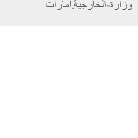
عن الوزارة
خريطة الموقع
الهيكل التنظيمي
حقوق النسخ
وعد حكومة دولة الإمارات لخدمات المستقبل
إخلاء المسؤولية
برنامج وزارة الخارجية للبعثات الدراسية
سياسة الخصوصية