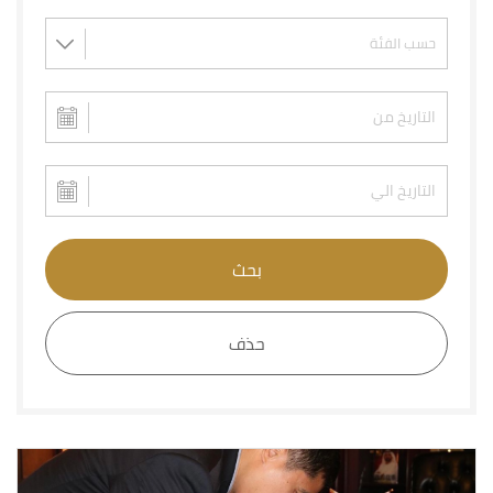
بحث
حذف