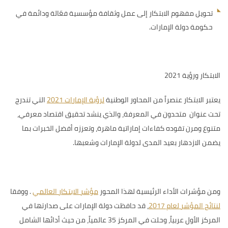
تحويل مفهوم الابتكار إلى عمل وثقافة مؤسسية فعّالة ودائمة في
حكومة دولة الإمارات.
الابتكار ورؤية 2021
يعتبر الابتكار عنصراً من
المحاور الوطنية
لرؤية الإمارات 2021
التي تندرج
تحت عنوان متحدون في المعرفة، والذي ينشد تحقيق اقتصاد معرفي،
متنوع ومرن تقوده كفاءات إماراتية ماهرة، وتعززه أفضل الخبرات بما
يضمن الازدهار بعيد المدى لدولة الإمارات وشعبها.
ومن مؤشرات الأداء الرئيسية لهذا المحور
مؤشر الابتكار العالمي
.
ووفقا
لنتائج المؤشر لعام 2017
، قد
حافظت دولة الإمارات على صدارتها في
المركز الأول عربياً، وحلت في المركز 35 عالمياً، من حيث أدائها الشامل