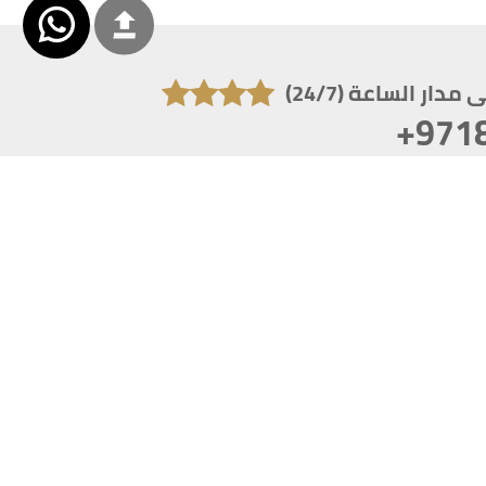
دار الساعة (24/7)
+971
تكون دقة الشاشة 1920x1080
 انترنت اكسبلورر 10.0+ ،فاير فوكس ، كروم