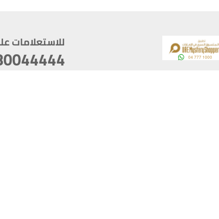
للاستعلامات على م
80044444
وقع
سخ
ؤولية
أغسطس 06, 2026 00:45:36
آخر تحديث
خصوصية
أفضل تصفح للموقع يتوجب أن 
كام
يدعم الموقع أحدث إصدار من متصفحات
ذية الرقمية