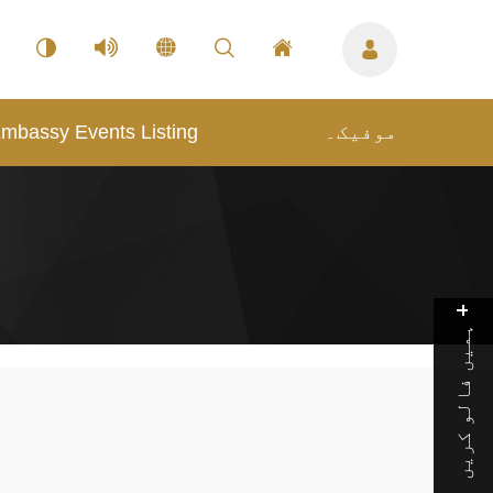
mbassy Events Listing
موفیک۔
ہمیں فالو کریں