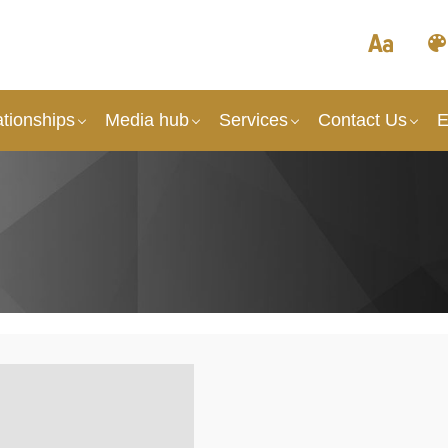
tionships
Media hub
Services
Contact Us
E