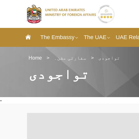
The Embassy
The UAE
UAE Rela
تواجودی
>
سفارتی مشن۔
>
Home
تواجودی
-