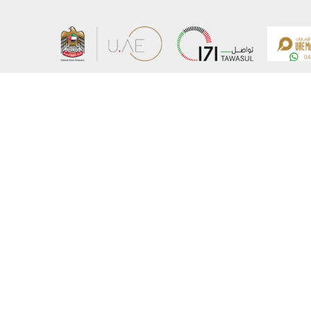
کا نقشہ
وزارت کے بارے میں
اشاعات
ای میل تبدیل کریں
برداری
ای میل تبدیل کریں
 پالیسی
آسامیاں
یل کریں
وزارت سے جڑیں
© کاپی رائٹس