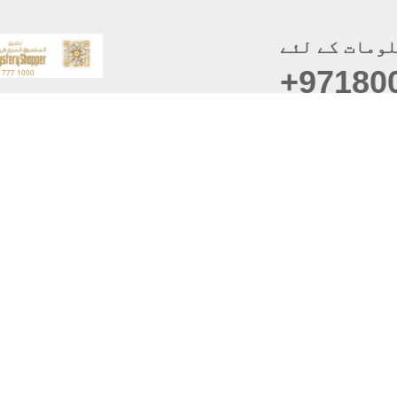
ومات کے لئے
+97180
موبائل ایپس
سائٹ 
حقوق 
دست
رازداری کی
ای میل تبد
بہترین دیکھا گیا
براؤزر سپورٹ