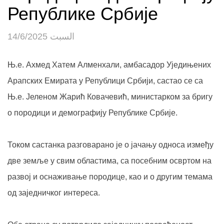
Републике Србије
السبت 14/6/2025
Њ.е. Ахмед Хатем Алменхали, амбасадор Уједињених
Арапских Емирата у Републици Србији, састао се са
Њ.е. Јеленом Жарић Ковачевић, министарком за бригу
о породици и демографију Републике Србије.
Током састанка разговарано је о јачању односа између
две земље у свим областима, са посебним освртом на
развој и оснаживање породице, као и о другим темама
од заједничког интереса.