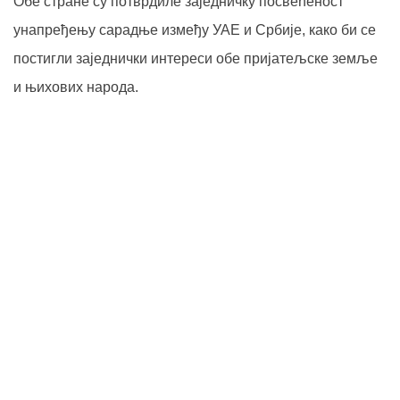
Обе стране су потврдиле заједничку посвећеност
унапређењу сарадње између УАЕ и Србије, како би се
постигли заједнички интереси обе пријатељске земље
и њихових народа.