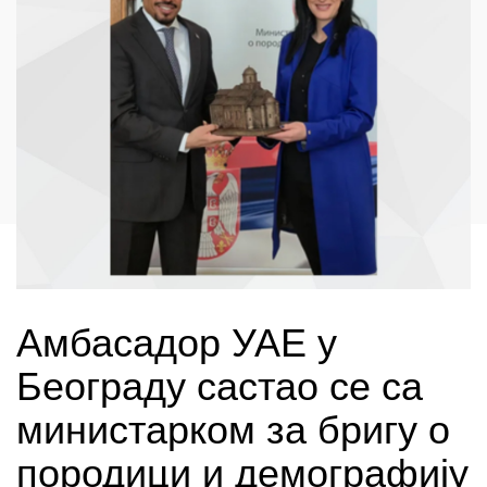
Амбасадор УАЕ у
Београду састао се са
министарком за бригу о
породици и демографију