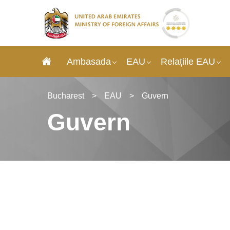
Ambasada
EAU
Relațiile EAU
Bucharest
>
EAU
>
Guvern
Guvern