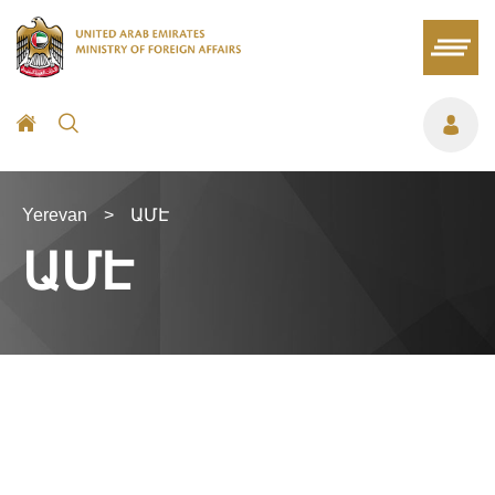
Yerevan
>
ԱՄԷ
ԱՄԷ