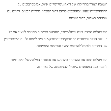
חשובה לצורך בתחילתו של דיאלוג של שלום ופיוס. אנו מסתמכים על
ההתחייבויות שעוגנו בהסכמי אברהם לדור הנוכחי ולדורות הבאים, לחיים עם
שכניהם בשלום, כבוד ושגשוג.
הוד מעלתו הוסיף: בעת זו של משבר, מנהיגות אמיתית מחויבת לעצור את כל
פעולות הנקם והצעדים הפרובוקטיביים שרק מוסיפים למתח ולזעם המצטבר בין
שני הצדדים ולפעול להרגעת המצב והפחתת המתיחות.
הוד מעלתו חתם את ההצהרה בהדגישו את נכונותה המלאה של האמירויות
לתמוך בכל המאמצים שיובילו להגשמתה של מטרה זו.