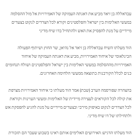
עבדאללה בן זיאד מביע את דאגתה העמוקה של האמירויות אל מול ההסלמה
במעשי האלימות בין ישראל והפלסטינים וקורא לכל הצדדים לנקוט בצעדים
מיידיים על מנת להפסיק את האש ולהתחיל בדו שיח מדיני
הוד מעלתו השיח עבדאללה בן זיאד אל נהיאן, שר החוץ ושיתוף הפעולה
הבינלאומי של איחוד האמירויות, מביע את דאגתה העמוקה של איחוד
האמירויות מההסלמה במעשי האלימות בין ישראל והפלסטינים ושולח תנחומים
כנים לכלל הקורבנות כתוצאה ממעשי הלחימה האחרונים.
בהצהרה שפורסמה הערב (שבת) אמר הוד מעלתו כי איחוד האמירויות מצרפת
את קולה לכל הקוראים לעצירה מיידית של האלימות ומעשי העוינות וקוראת
לכל הצדדים לנקוט באיפוק מירבי ובצעדים מיידיים על מנת להגיע להפסקת אש
ולתחילתו של דו שיח מדיני.
הוד מעלתו הדגיש: האירועים האלימים אותם ראינו בשבוע שעבר הם תזכורת