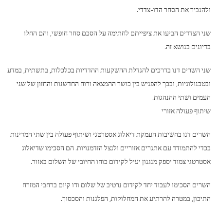
ולהגביר את הסחר הדו-צדדי.
שני הצדדים הביעו את ציפייתם לחתימה על הסכם סחר חופשי, והם החלו
בדיונים בנושא זה.
שני השרים דנו בדרכים להגדלת ההשקעות ההדדיות בכלכלות, בתשתית, במדע
ובטכנולוגיות, ובכך להפגיש בין כושר ההמצאה ורוח החדשנות והחזון של שני
העמים ושתי ההנהגות.
שיתוף פעולה אזורי
השרים דנו בחשיבות העמקת דיאלוג אסטרטגי ושיתוף פעולה בין שתי המדינות
בכדי להתמודד עם אתגרים אזוריים ולנצל הזדמנויות. הם הסכימו שדיאלוג
אסטרטגי צמוד יספק מנגנון יעיל לקידום כוחו החיובי של השלום באזור.
השרים הסכימו לעבוד יחד לקידום נרטיב של שלום ודו קיום ברחבי המזרח
התיכון, במטרה להרתיע את המחלוקות, הפלגנות והסכסוך.