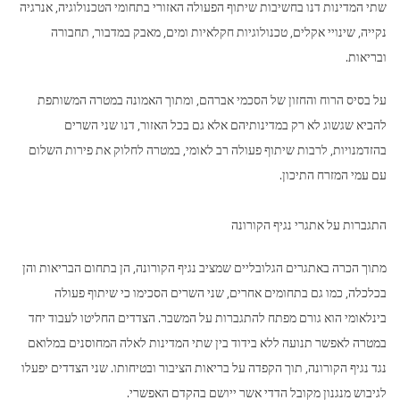
שתי המדינות דנו בחשיבות שיתוף הפעולה האזורי בתחומי הטכנולוגיה, אנרגיה
נקייה, שינויי אקלים, טכנולוגיות חקלאיות ומים, מאבק במדבור, תחבורה
ובריאות.
על בסיס הרוח והחזון של הסכמי אברהם, ומתוך האמונה במטרה המשותפת
להביא שגשוג לא רק במדינותיהם אלא גם בכל האזור, דנו שני השרים
בהזדמנויות, לרבות שיתוף פעולה רב לאומי, במטרה לחלוק את פירות השלום
עם עמי המזרח התיכון.
התגברות על אתגרי נגיף הקורונה
מתוך הכרה באתגרים הגלובליים שמציב נגיף הקורונה, הן בתחום הבריאות והן
בכלכלה, כמו גם בתחומים אחרים, שני השרים הסכימו כי שיתוף פעולה
בינלאומי הוא גורם מפתח להתגברות על המשבר. הצדדים החליטו לעבוד יחד
במטרה לאפשר תנועה ללא בידוד בין שתי המדינות לאלה המחוסנים במלואם
נגד נגיף הקורונה, תוך הקפדה על בריאות הציבור ובטיחותו. שני הצדדים יפעלו
לגיבוש מנגנון מקובל הדדי אשר ייושם בהקדם האפשרי.