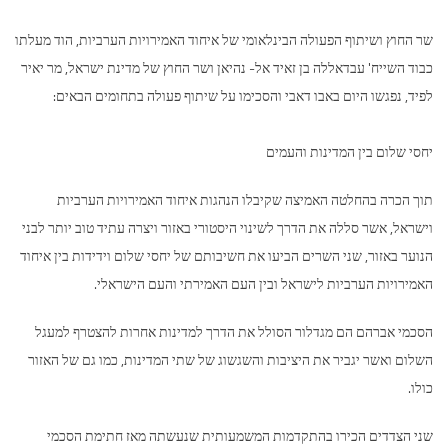
שר החוץ ושיתוף הפעולה הבינלאומי של איחוד האמירויות הערביות, הוד מעלתו
כבוד השייח' עבדאללה בן זאיד אל- נהיאן ושר החוץ של מדינת ישראל, מר יאיר
לפיד, נפגשו היום באבו דאבי והסכימו על שיתוף פעולה בתחומים הבאים:
יחסי שלום בין המדינות והעמים
תוך הכרה בהחלטה האמיצה שקיבלו הנהגות איחוד האמירויות הערביות
וישראל, אשר סללה את הדרך לשינוי היסטורי באזור ויצרה עתיד טוב יותר לבני
הנוער באזור, שני השרים הביעו את חשיבותם של יחסי שלום וידידות בין איחוד
האמירויות הערביות לישראל ובין העם האמירתי והעם הישראלי.
הסכמי אברהם הם מגדלור הסולל את הדרך למדינות אחרות להצטרף למעגל
השלום ואשר יגביר את היציבות והשגשוג של שתי המדינות, כמו גם של האזור
כולו.
שני הצדדים הכירו בהתקדמות המשמעותית שנעשתה מאז חתימת הסכמי