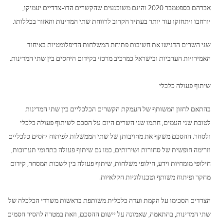
אברהם בספטמבר 2020 והינם משוכנעים שהקשרים הדו-צדדיים יעמיקו,
יורחבו ויתחזקו עוד יותר בעתיד הקרוב לרווחת שתי המדינות והאזור בכללותו.
שני השרים הדגישו את חשיבות פתיחת המשלחות הדיפלומטיות באיחוד
האמירויות הערביות ובישראל כמרכיב מרכזי בקידום היחסים בין שתי המדינות.
שיתוף פעולה כלכלי
בהתאם לחזון המשותף של העמקת הקשרים הכלכליים בין שתי המדינות
לטובת שני העמים, חתמו שני השרים היום על הסכם לשיתוף פעולה כלכלי
ולסחר. ההסכם משקף את מחויבותן של שתי הממשלות לפיתוח יחסים כלכליים
וזרימה חופשית של סחורות ושירותים, כמו גם שיתוף פעולה בתחומי תערוכות,
חילופי מומחיות וידע, חילופי משלחות, שיתוף פעולה בין לשכות המסחר, קידום
מחקר ופיתוח משותף וטכנולוגיות חקלאיות.
הצדדים הסכימו על הקמת ועדה כלכלית משותפת בראשות משרדי הכלכלה של
שתי המדינות, בהתאמה, שאמונה על יישום ההסכם, וזאת במטרה להסיר חסמים