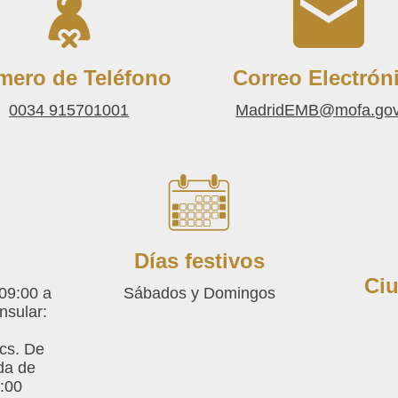
mero de Teléfono
Correo Electrón
0034 915701001
MadridEMB@mofa.gov.
Días festivos
Ciu
09:00 a
Sábados y Domingos
nsular:
cs. De
da de
:00