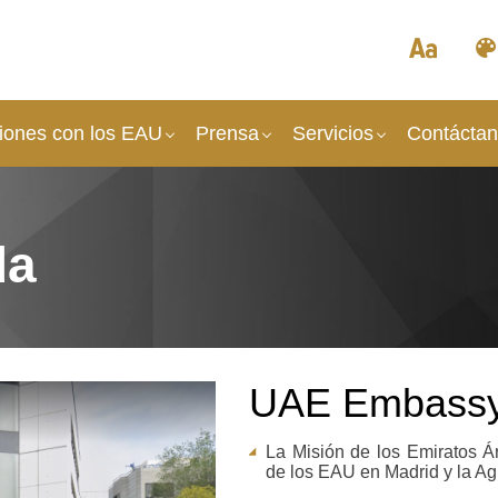
iones con los EAU
Prensa​
Servicios
Contácta
da
UAE Embassy 
La Misión de los Emiratos 
de los EAU en Madrid y la Agr