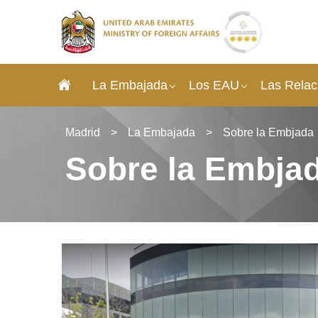
La Embajada​
Los EAU
Las Relac
Madrid
>
La Embajada​
>
Sobre la Embjada
Sobre la Embja