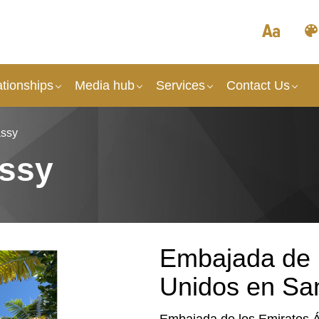
tionships
Media hub
Services
Contact Us
assy
ssy
Embajada de 
Unidos en Sa