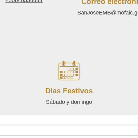
+50640554444
Correo electrón
SanJoseEMB@mofaic.g
Días Festivos
Sábado y domingo