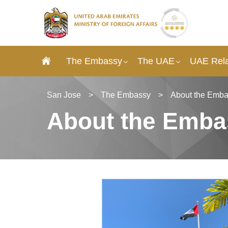
The Embassy
The UAE
UAE Rela
San Jose
>
The Embassy
>
About the Emb
About the Emba