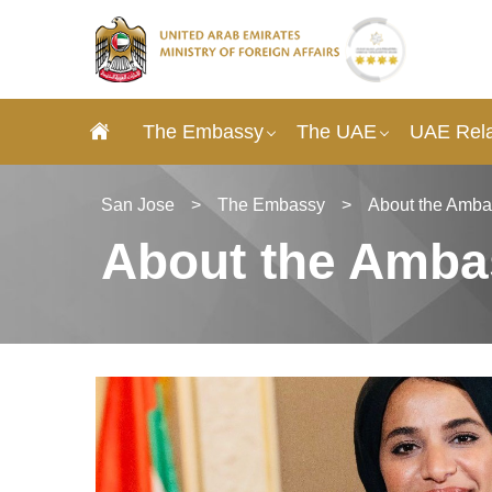
The Embassy
The UAE
UAE Rela
San Jose
>
The Embassy
>
About the Amba
About the Amba