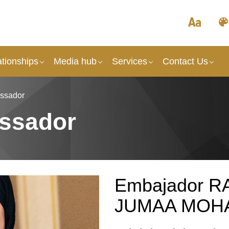
tionships
Media hub
Services
Contact Us
ssador
ssador
Embajador
JUMAA MOH