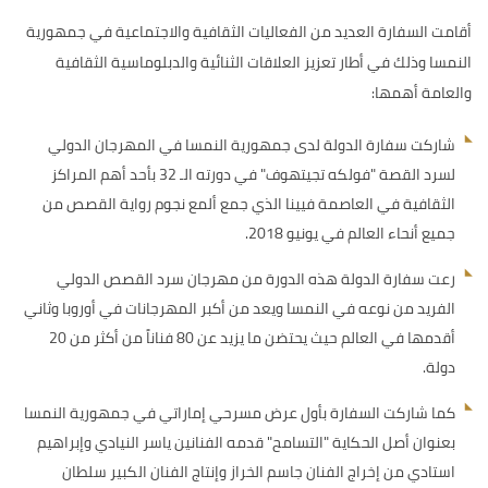
أقامت السفارة العديد من الفعاليات الثقافية والاجتماعية في جمهورية
النمسا وذلك في أطار تعزيز العلاقات الثنائية والدبلوماسية الثقافية
والعامة أهمها:
شاركت سفارة الدولة لدى جمهورية النمسا في المهرجان الدولي
لسرد القصة "فولكه تجيتهوف" في دورته الـ 32 بأحد أهم المراكز
الثقافية في العاصمة فيينا الذي جمع ألمع نجوم رواية القصص من
جميع أنحاء العالم في يونيو 2018.
رعت سفارة الدولة هذه الدورة من مهرجان سرد القصص الدولي
الفريد من نوعه في النمسا ويعد من أكبر المهرجانات في أوروبا وثاني
أقدمها في العالم حيث يحتضن ما يزيد عن 80 فناناً من أكثر من 20
دولة.
كما شاركت السفارة بأول عرض مسرحي إماراتي في جمهورية النمسا
بعنوان أصل الحكاية "التسامح" قدمه الفنانين ياسر النيادي وإبراهيم
استادي من إخراج الفنان جاسم الخراز وإنتاج الفنان الكبير سلطان