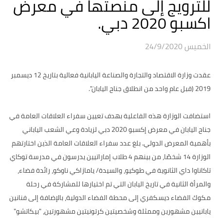
للترويج إلى منصتها في معرض
اكسبو 2020 دبي.
الخميس 24/9/2020
عقدت وزارة الاقتصاد والتجارة والصناعة اليابانية فعالية بتاريخ 12 ديسمبر
2019 (قبل عام واحد من انطلاق جناح اليابان".
استضافت الوزارة هذه الفاعلية بهدف تعيين سفراء العلاقات العامة في
جناح اليابان في معرض إكسبو 2020 دبي لزيادة وعي الشعب الياباني
بأهمية المعرض الدولي. بلغ عدد سفراء العلاقات العامة الذين اختارتهم
الوزارة 14 شخصًا، من بينهم 4 طلاب إماراتيين يدرسون في مدرسة توكاي
تاكاناوا داي الثانوية في طوكيو، والسيدة/ يامازاكي ناوكو، رائدة فضاء،
والمرأة الثانية في تاريخ اليابان التي تم اختيارها للمشاركة في رحلة
مكوك الفضاء ديسكفري إلى محطة الفضاء الدولية، بالإضافة إلى فنانين
يابانيين مشهورين وممثلة وشخصيتين كرتونيتين مشهورتين، "بيكاتشو"