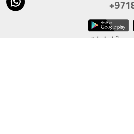
+971
تكون دقة الشاشة 1920x1080
 انترنت اكسبلورر 10.0+ ،فاير فوكس ، كروم