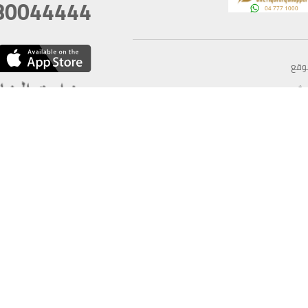
80044444
وقع
سخ
ؤولية
أغسطس 06, 2026 23:37:54
آخر تحديث
خصوصية
أفضل تصفح للموقع يتوجب أن 
كام
يدعم الموقع أحدث إصدار من متصفحات
ذية الرقمية