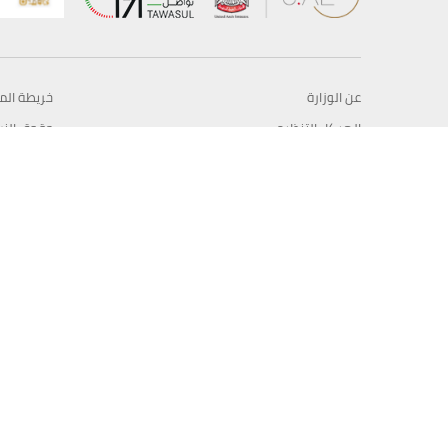
عن الوزارة
خريطة الم
الهيكل التنظيمي
حقوق الن
وعد حكومة دولة الإمارات لخدمات المستقبل
إخلاء المس
برنامج وزارة الخارجية للبعثات الدراسية
سياسة ال
وظائف
شروط وأح
بيان النفا
تواصل مع الوزارة
© حقوق النشر 2026 وزارة الخارجية