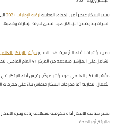
الابتكار ورؤية 2021
يعتبر الابتكار عنصراً من
المحاور الوطنية
لرؤية الإمارات 2021
الت
الخبرات بما يضمن الازدهار بعيد المدى لدولة الإمارات وشعبها.
ومن مؤشرات الأداء الرئيسية لهذا المحور
مؤشر الابتكار العالم
الشامل على المؤشر، متقدمة من المركز 41 العام الماضي، لتحقق بذلك قفزة بمقدار ستة مراكز، وتعزز موقعها ضمن بلدان الفئة العليا الأكثر ابتكاراً في الترتيب العام للمؤشر
مؤشر الابتكار العالمي هو مؤشر مركّب يقيس أداء الابتكار في ال
الأعمال التجارية؛ أما مخرجات الابتكار فتقاس بناءً على مخرجات ال
تعتبر سياسة الابتكار أداة حكومية تستهدف زيادة وتيرة الابتكا
والبيئة، أو بالصحة.