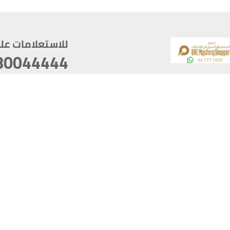
للاستعلامات على م
80044444
وقع
سخ
ؤولية
أغسطس 06, 2026 23:37:54
آخر تحديث
خصوصية
أفضل تصفح للموقع يتوجب أن 
كام
يدعم الموقع أحدث إصدار من متصفحات
ذية الرقمية