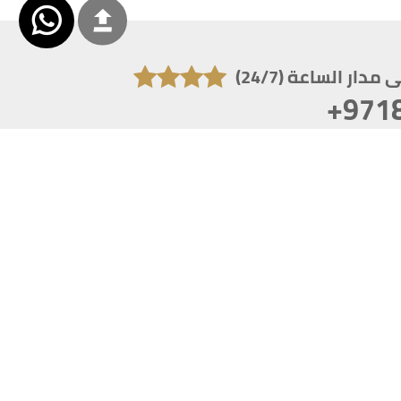
دار الساعة (24/7)
+971
تكون دقة الشاشة 1920x1080
 انترنت اكسبلورر 10.0+ ،فاير فوكس ، كروم