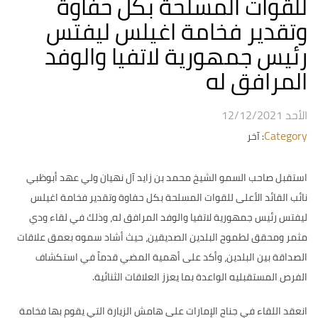
للقوات المسلحة بكل حفاوة
وتقدير فخامة اغيلس ليفتس
رئيس جمهورية لاتفيا والوفد
المرافق له
الأحد 12/12/2021
Category
: آخر
استقبل صاحب السمو الشيخ محمد بن زايد آل نهيان ولي عهد أبوظبي
نائب القائد الأعلى للقوات المسلحة بكل حفاوة وتقدير فخامة اغيلس
ليفتس رئيس جمهورية لاتفيا والوفد المرافق له، وذلك في لقاء ودي
مثمر ومحقق لطموح البلدين الصديقين، حيث أشاد سموه بعمق علاقات
الصداقة بين البلدين، وأكد على أهمية المضي قدماً في استكشاف
الفرص المستقبليه الواعدة بما يعزز العلاقات الثنائية.
انعقد اللقاء في جناح الإمارات على هامش الزيارة التي يقوم بها فخامة