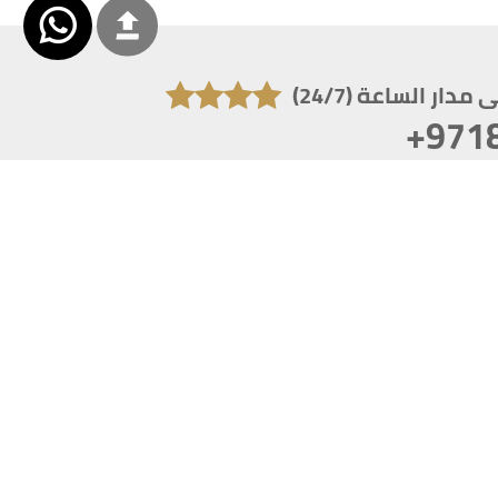
دار الساعة (24/7)
+971
تكون دقة الشاشة 1920x1080
 انترنت اكسبلورر 10.0+ ،فاير فوكس ، كروم