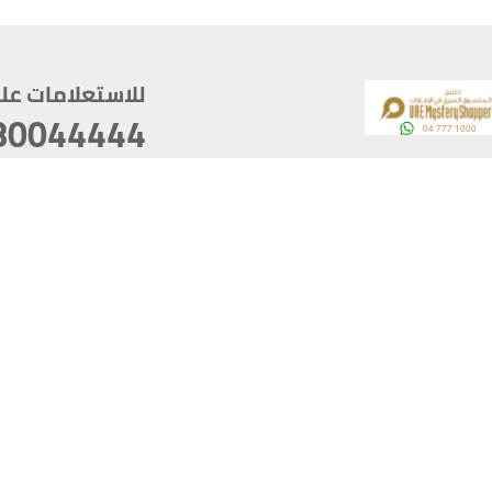
للاستعلامات على م
80044444
وقع
سخ
ؤولية
أغسطس 06, 2026 16:28:03
آخر تحديث
خصوصية
أفضل تصفح للموقع يتوجب أن 
كام
يدعم الموقع أحدث إصدار من متصفحات
ذية الرقمية