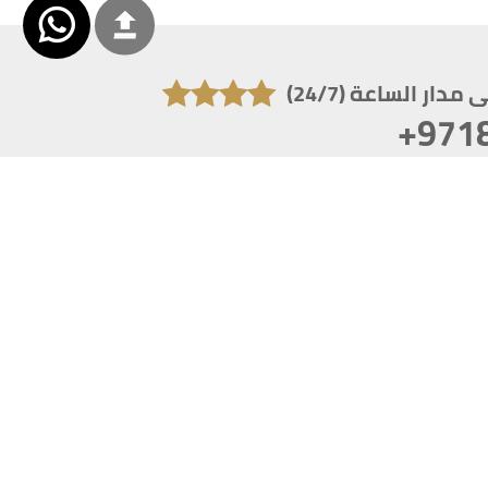
دار الساعة (24/7)
+971
تكون دقة الشاشة 1920x1080
 انترنت اكسبلورر 10.0+ ،فاير فوكس ، كروم