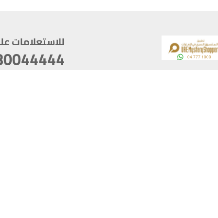
للاستعلامات على م
80044444
وقع
سخ
ؤولية
أغسطس 09, 2026 13:12:13
آخر تحديث
خصوصية
أفضل تصفح للموقع يتوجب أن 
كام
يدعم الموقع أحدث إصدار من متصفحات
ذية الرقمية