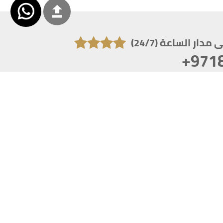
دار الساعة (24/7)
+971
تكون دقة الشاشة 1920x1080
 انترنت اكسبلورر 10.0+ ،فاير فوكس ، كروم