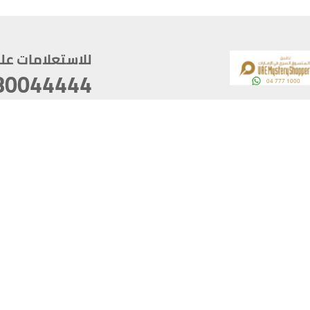
للاستعلامات على م
80044444
وقع
سخ
ؤولية
أغسطس 07, 2026 22:03:50
آخر تحديث
خصوصية
أفضل تصفح للموقع يتوجب أن 
كام
يدعم الموقع أحدث إصدار من متصفحات
ذية الرقمية