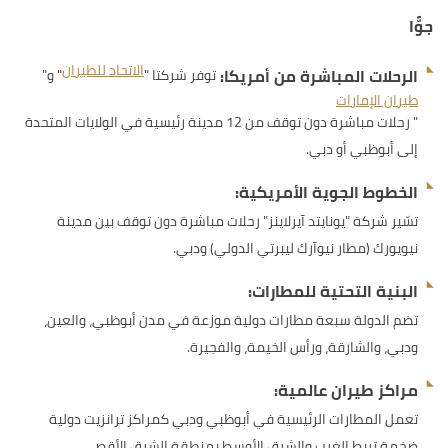
جوًّا
الاتحاد للطيران
الرحلات المباشرة من أمريكا:
توفر شركتا "
" و"
طيران الإمارات
" رحلات مباشرة دون توقف من 12 مدينة رئيسية في الولايات المتحدة
إلى أبوظبي أو دبي.
الخطوط الجوية الأمريكية:
تسّير شركة "يونايتد آيرلاينز" رحلات مباشرة دون توقف بين مدينة
نيويورك (مطار نيوآرك ليبرتي الدولي) ودبي.
البنية التحتية للمطارات:
تضم الدولة سبعة مطارات دولية موزعة في مدن أبوظبي، والعين،
ودبي، والشارقة، ورأس الخيمة، والفجيرة.
مراكز طيران عالمية:
تعمل المطارات الرئيسية في أبوظبي ودبي كمراكز ترانزيت دولية
ضخمة تربط الغرب والشرق الأوسط بمنطقة الشرق الأقصى.