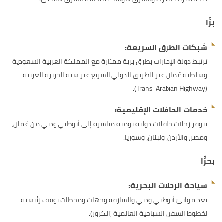
برًّا
شبكات الطرق السريعة:
ترتبط دولة الإمارات بطرق برية ممتازة مع المملكة العربية السعودية
وسلطنة عُمان عبر الطريق الدولي السريع عبر شبه الجزيرة العربية
(Trans-Arabian Highway).
خدمات الحافلات الإقليمية:
تتوفر رحلات حافلات دولية يومية مباشرة إلى أبوظبي ودبي من عُمان،
ومصر، والأردن، ولبنان، وسوريا.
بحرًّا
سياحة الرحلات البحرية:
تعد موانئ أبوظبي ودبي والشارقة وجهات ومحطات توقف رئيسية
لخطوط السفن السياحية العالمية (الكروز).