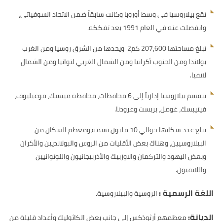
تقع بيلاروسيا في وسط أوروبا وكانت سابقاً ضمن الاتحاد السوفياتي،
وانفصلت عنه في العام 1991 بعد تفككه.
تبلغ مساحتها 207,600 كم2 ويحدها من الشرق روسيا ومن الغرب
بولاندا ومن الجنوب أكرانيا ومن الشمال الغربي لتوانيا ومن الشمال
لاتفيا.
تنقسم بيلاروسيا إدارياً إلى 6 محافظات، محافظة مينسك، موغيليوف،
فيتيبسك، غومل، بريست وغرودنا.
يبلغ عدد سكانها حوالي 10 مليون نسمة،ومعظم السكان من
البيلاروسيين، وهناك بعض الأقليات من الروس والبولانديين والأكران
وبعض اليهود والتركمان والاوزبيك والأذربيجانيون واللوتوانيين
واللاتفيون.
اللغة الرسمية :
الروسية والبيلاروسية.
الديانة:
معظمهم أرثوذكس إلى جانب بعض الكاثوليك وأعداد قليلة من