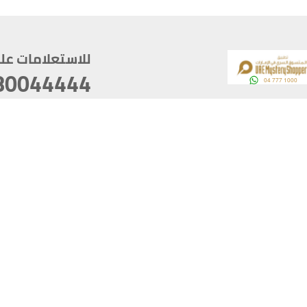
للاستعلامات على م
80044444
وقع
سخ
ؤولية
أغسطس 06, 2026 23:37:54
آخر تحديث
خصوصية
أفضل تصفح للموقع يتوجب أن 
كام
يدعم الموقع أحدث إصدار من متصفحات
ذية الرقمية