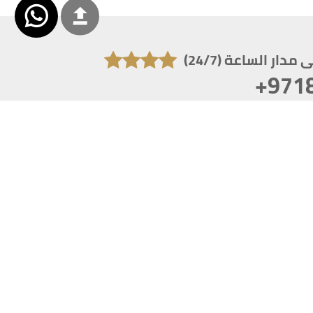
دار الساعة (24/7)
+971
تكون دقة الشاشة 1920x1080
 انترنت اكسبلورر 10.0+ ،فاير فوكس ، كروم